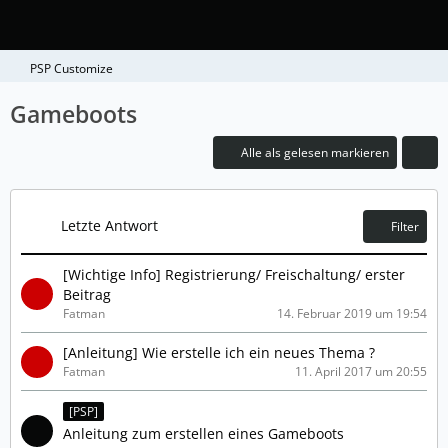
PSP Customize
Gameboots
Alle als gelesen markieren
Letzte Antwort
Filter
[Wichtige Info] Registrierung/ Freischaltung/ erster
Beitrag
Fatman
14. Februar 2019 um 19:54
[Anleitung] Wie erstelle ich ein neues Thema ?
Fatman
11. April 2017 um 20:55
[PSP]
Anleitung zum erstellen eines Gameboots