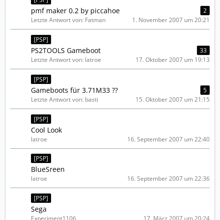
pmf maker 0.2 by piccahoe
2
Letzte Antwort von: Fatman
1. November 2007 um 20:21
[PSP]
PS2TOOLS Gameboot
33
Letzte Antwort von: latroe
17. Oktober 2007 um 19:13
[PSP]
Gameboots für 3.71M33 ??
5
Letzte Antwort von: basti
15. Oktober 2007 um 21:15
[PSP]
Cool Look
latroe
16. September 2007 um 22:40
[PSP]
BlueSreen
latroe
16. September 2007 um 22:36
[PSP]
Sega
Experiment1106
17. März 2007 um 20:24