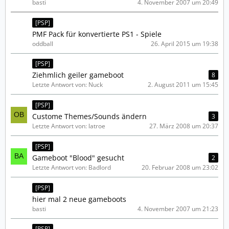
basti
4. November 2007 um 20:49
[PSP]
PMF Pack für konvertierte PS1 - Spiele
oddball
26. April 2015 um 19:38
[PSP]
Ziehmlich geiler gameboot
8
Letzte Antwort von: Nuck
2. August 2011 um 15:45
[PSP]
Custome Themes/Sounds ändern
3
Letzte Antwort von: latroe
27. März 2008 um 20:37
[PSP]
Gameboot "Blood" gesucht
2
Letzte Antwort von: Badlord
20. Februar 2008 um 23:02
[PSP]
hier mal 2 neue gameboots
basti
4. November 2007 um 21:23
[PSP]