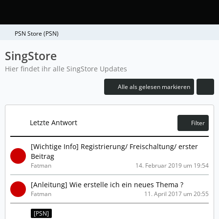
PSN Store (PSN)
SingStore
Hier findet ihr alle SingStore Updates
Alle als gelesen markieren
Letzte Antwort
Filter
[Wichtige Info] Registrierung/ Freischaltung/ erster
Beitrag
Fatman
14. Februar 2019 um 19:54
[Anleitung] Wie erstelle ich ein neues Thema ?
Fatman
11. April 2017 um 20:55
[PSN]