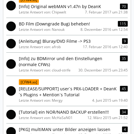
[Info] Original webMAN v1.47n by DeanK
70
Letzte Antwort von: Chipwelt
7. Februar 2017 um 21:38
BD Film (Downgrade Bug) beheben!
115
Letzte Antwort von: Nanouk
8. Dezember 2016 um 12:54
[Anleitung] Bluray/DVD Filme -> PS3
9
Letzte Antwort von: afrob
17. Februar 2016 um 12:40
[Info] zu BDMirror und den Einstellungen
35
(normale CFWs)
Letzte Antwort von: cloud-strife
30. Dezember 2015 um 23:45
[CFW4.xx]
[RELEASE/SUPPORT] user´s PRX-LOADER + DeanK
45
´s Plugins + Mention´s Tutorial
Letzte Antwort von: Mergy
4. Juni 2015 um 19:40
[Tutorial] ein NOR/NAND BACKUP erstellen!!!
34
Letzte Antwort von: McHaSaN01
12. März 2015 um 21:52
[PKG] multiMAN unter Bilder anzeigen lassen
4