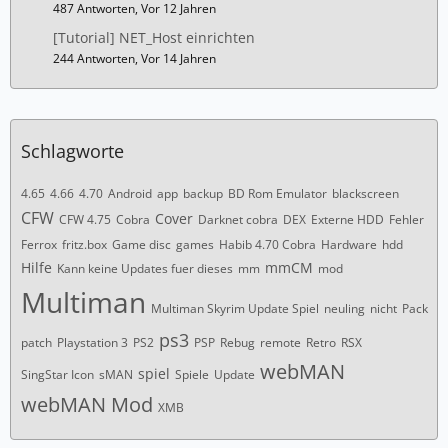
487 Antworten, Vor 12 Jahren
[Tutorial] NET_Host einrichten
244 Antworten, Vor 14 Jahren
Schlagworte
4.65
4.66
4.70
Android
app
backup
BD Rom Emulator
blackscreen
CFW
Cover
CFW 4.75
Cobra
Darknet cobra
DEX
Externe HDD
Fehler
Ferrox
fritz.box
Game disc
games
Habib 4.70 Cobra
Hardware
hdd
Hilfe
mmCM
Kann keine Updates fuer dieses
mm
mod
Multiman
Multiman Skyrim Update Spiel
neuling
nicht
Pack
ps3
patch
Playstation 3
PS2
PSP
Rebug
remote
Retro
RSX
webMAN
spiel
SingStar Icon
sMAN
Spiele
Update
webMAN Mod
XMB