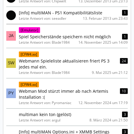
Letzte Antwort von: Chipwelt
13. Dezember 2013 um 23:13
[Info] multiMAN - PS1 Kompatibilitätsliste
1
Letzte Antwort von: seeadler
13. Februar 2013 um 23:43
[Emulator]
Spiel Speicherstände speichern nicht möglich
1
Letzte Antwort von: Blade1984
14. November 2025 um 14:09
[CFW4.xx]
Webmann Spieleliste aktualisieren friert PS 3
24
jedes mal ein.
Letzte Antwort von: Blade1984
9. Mai 2025 um 21:12
[CFW4.xx]
Webman Mod stürzt immer ab nach Artemis
10
Installation :(
Letzte Antwort von: Pyromaniac
12. November 2024 um 17:19
multiman kein ton (gelöst)
3
Letzte Antwort von: argul
8. März 2024 um 21:50
[Info] multiMAN Options.ini + XMMB Settings
3