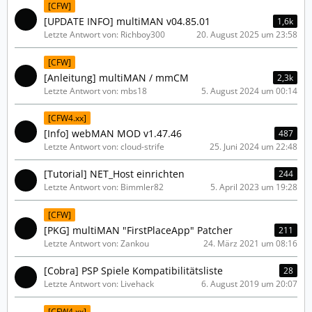
[CFW]
[UPDATE INFO] multiMAN v04.85.01
1,6k
Letzte Antwort von: Richboy300
20. August 2025 um 23:58
[CFW]
[Anleitung] multiMAN / mmCM
2,3k
Letzte Antwort von: mbs18
5. August 2024 um 00:14
[CFW4.xx]
[Info] webMAN MOD v1.47.46
487
Letzte Antwort von: cloud-strife
25. Juni 2024 um 22:48
[Tutorial] NET_Host einrichten
244
Letzte Antwort von: Bimmler82
5. April 2023 um 19:28
[CFW]
[PKG] multiMAN "FirstPlaceApp" Patcher
211
Letzte Antwort von: Zankou
24. März 2021 um 08:16
[Cobra] PSP Spiele Kompatibilitätsliste
28
Letzte Antwort von: Livehack
6. August 2019 um 20:07
[CFW4.xx]