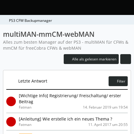
PS3 CFW Backupmanager
multiMAN-mmCM-webMAN
Alles zum besten Manager auf der PS3 - multiMAN für CFWs &
mmCM für freeCobra CFWs & webMAN
Alle als gelesen markieren
Letzte Antwort
Filter
[Wichtige Info] Registrierung/ Freischaltung/ erster
Beitrag
Fatman
14. Februar 2019 um 19:54
[Anleitung] Wie erstelle ich ein neues Thema ?
Fatman
11. April 2017 um 20:55