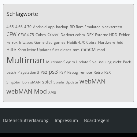
Schlagworte
4.65
4.66
4.70
Android
app
backup
BD Rom Emulator
blackscreen
CFW
Cover
CFW 4.75
Cobra
Darknet cobra
DEX
Externe HDD
Fehler
Ferrox
fritz.box
Game disc
games
Habib 4.70 Cobra
Hardware
hdd
Hilfe
mmCM
Kann keine Updates fuer dieses
mm
mod
Multiman
Multiman Skyrim Update Spiel
neuling
nicht
Pack
ps3
patch
Playstation 3
PS2
PSP
Rebug
remote
Retro
RSX
webMAN
spiel
SingStar Icon
sMAN
Spiele
Update
webMAN Mod
XMB
Datenschutzerklärung
Impressum
Boardregeln