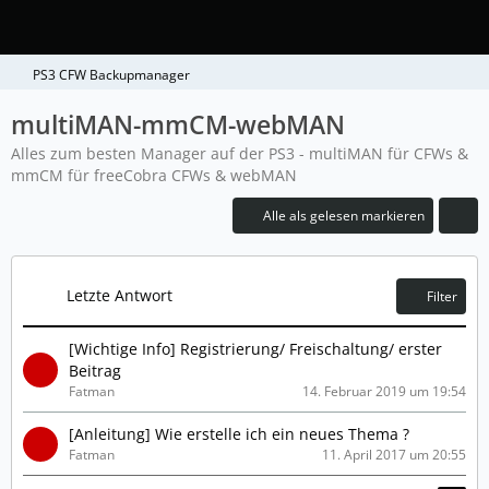
PS3 CFW Backupmanager
multiMAN-mmCM-webMAN
Alles zum besten Manager auf der PS3 - multiMAN für CFWs &
mmCM für freeCobra CFWs & webMAN
Alle als gelesen markieren
Letzte Antwort
Filter
[Wichtige Info] Registrierung/ Freischaltung/ erster
Beitrag
Fatman
14. Februar 2019 um 19:54
[Anleitung] Wie erstelle ich ein neues Thema ?
Fatman
11. April 2017 um 20:55