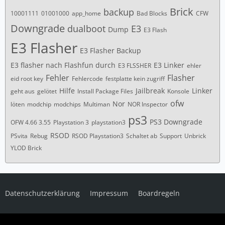
Brick
backup
10001111
01001000
app_home
Bad Blocks
CFW
Downgrade
dualboot
E3
Dump
E3 Flash
E3 Flasher
E3 Flasher Backup
E3 flasher nach Flashfun durch
E3 Linker
E3 FLSSHER
ehler
Fehler
Flasher
eid root key
Fehlercode
festplatte kein zugriff
Hilfe
Jailbreak
Linker
geht aus
gelötet
Install Package Files
Konsole
ofw
Nor
löten
modchip
modchips
Multiman
NOR Inspector
ps3
PS3 Downgrade
OFW 4.66 3.55
Playstation 3
playstation3
RSOD
PSvita
Rebug
RSOD Playstation3
Schaltet ab
Support
Unbrick
YLOD Brick
Datenschutzerklärung
Impressum
Boardregeln