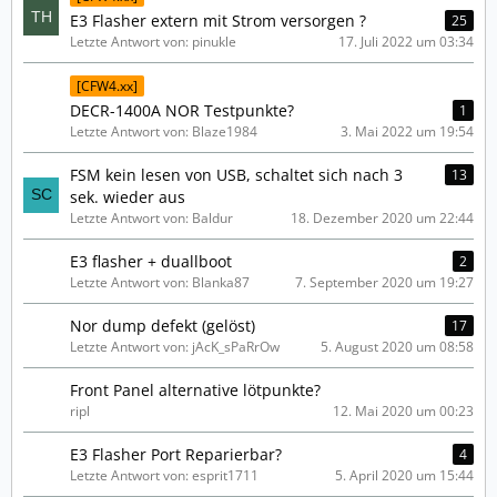
E3 Flasher extern mit Strom versorgen ?
25
Letzte Antwort von: pinukle
17. Juli 2022 um 03:34
[CFW4.xx]
DECR-1400A NOR Testpunkte?
1
Letzte Antwort von: Blaze1984
3. Mai 2022 um 19:54
FSM kein lesen von USB, schaltet sich nach 3
13
sek. wieder aus
Letzte Antwort von: Baldur
18. Dezember 2020 um 22:44
E3 flasher + duallboot
2
Letzte Antwort von: Blanka87
7. September 2020 um 19:27
Nor dump defekt (gelöst)
17
Letzte Antwort von: jAcK_sPaRrOw
5. August 2020 um 08:58
Front Panel alternative lötpunkte?
ripl
12. Mai 2020 um 00:23
E3 Flasher Port Reparierbar?
4
Letzte Antwort von: esprit1711
5. April 2020 um 15:44