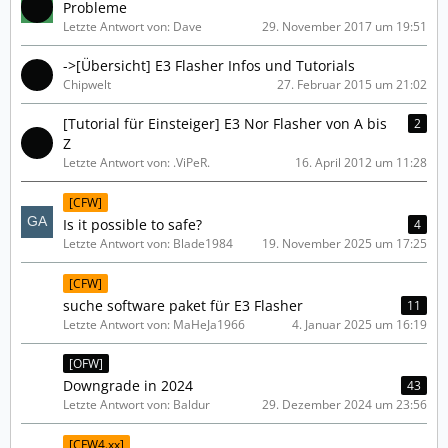
Probleme
Letzte Antwort von: Dave
29. November 2017 um 19:51
->[Übersicht] E3 Flasher Infos und Tutorials
Chipwelt
27. Februar 2015 um 21:02
[Tutorial für Einsteiger] E3 Nor Flasher von A bis
2
Z
Letzte Antwort von: .ViPeR.
16. April 2012 um 11:28
[CFW]
Is it possible to safe?
4
Letzte Antwort von: Blade1984
19. November 2025 um 17:25
[CFW]
suche software paket für E3 Flasher
11
Letzte Antwort von: MaHeJa1966
4. Januar 2025 um 16:19
[OFW]
Downgrade in 2024
43
Letzte Antwort von: Baldur
29. Dezember 2024 um 23:56
[CFW4.xx]