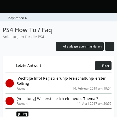
PlayStation 4
PS4 How To / Faq
Anleitungen für die PS4
Alle als gelesen markieren
Letzte Antwort
Filter
[Wichtige Info] Registrierung/ Freischaltung/ erster
Beitrag
Fatman
14. Februar 2019 um 19:54
[Anleitung] Wie erstelle ich ein neues Thema ?
Fatman
11. April 2017 um 20:55
[OFW]