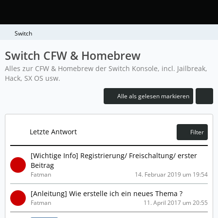
Switch
Switch CFW & Homebrew
Alles zur CFW & Homebrew der Switch Konsole, incl. Jailbreak,
Hack, SX OS usw.
Alle als gelesen markieren
Letzte Antwort
Filter
[Wichtige Info] Registrierung/ Freischaltung/ erster
Beitrag
Fatman
14. Februar 2019 um 19:54
[Anleitung] Wie erstelle ich ein neues Thema ?
Fatman
11. April 2017 um 20:55