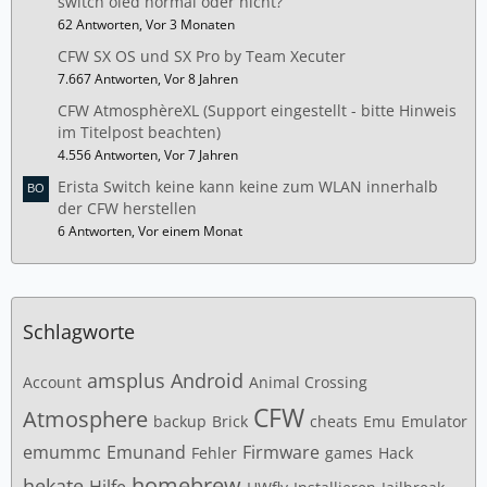
switch oled normal oder nicht?
62 Antworten, Vor 3 Monaten
CFW SX OS und SX Pro by Team Xecuter
7.667 Antworten, Vor 8 Jahren
CFW AtmosphèreXL (Support eingestellt - bitte Hinweis
im Titelpost beachten)
4.556 Antworten, Vor 7 Jahren
Erista Switch keine kann keine zum WLAN innerhalb
der CFW herstellen
6 Antworten, Vor einem Monat
Schlagworte
amsplus
Android
Account
Animal Crossing
CFW
Atmosphere
backup
Brick
cheats
Emu
Emulator
emummc
Emunand
Firmware
Fehler
games
Hack
homebrew
hekate