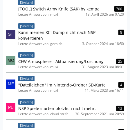
[Switch]
[TOOL] Switch Army Knife (SAK) by kempa
700
Letzte Antwort von: muxi
13. April 2026 um 07:20
[Switch]
Kann meinen XCI Dump nicht nach NSP
8
konvertieren
Letzte Antwort von: geralds
3. Oktober 2024 um 18:50
[Switch]
CFW Atmosphere - Aktualisierung/Löschung
25
Letzte Antwort von: muxi
31. August 2023 um 08:01
[Switch]
"Dateileichen" im Nintendo-Ordner SD-Karte
4
Letzte Antwort von: muxi
11. März 2023 um 16:11
[Switch]
NSP Spiele starten plötzlich nicht mehr.
13
Letzte Antwort von: cloud-strife
30. September 2021 um 20:59
[Switch]