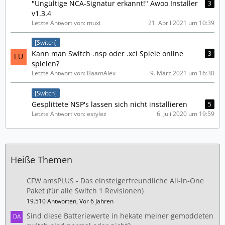
"Ungültige NCA-Signatur erkannt!" Awoo Installer
3
v1.3.4
Letzte Antwort von: muxi
21. April 2021 um 10:39
[Switch]
Kann man Switch .nsp oder .xci Spiele online
3
spielen?
Letzte Antwort von: BaamAlex
9. März 2021 um 16:30
[Switch]
Gesplittete NSP's lassen sich nicht installieren
5
Letzte Antwort von: estylez
6. Juli 2020 um 19:59
Heiße Themen
CFW amsPLUS - Das einsteigerfreundliche All-in-One
Paket (für alle Switch 1 Revisionen)
19.510 Antworten, Vor 6 Jahren
Sind diese Batteriewerte in hekate meiner gemoddeten