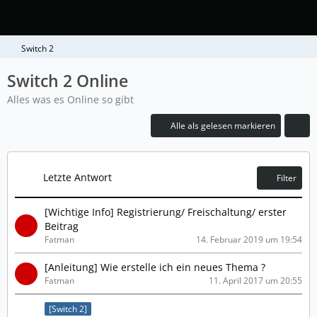
Switch 2
Switch 2 Online
Alles was es Online so gibt
Alle als gelesen markieren
Letzte Antwort
Filter
[Wichtige Info] Registrierung/ Freischaltung/ erster
Beitrag
Fatman
14. Februar 2019 um 19:54
[Anleitung] Wie erstelle ich ein neues Thema ?
Fatman
11. April 2017 um 20:55
[Switch 2]