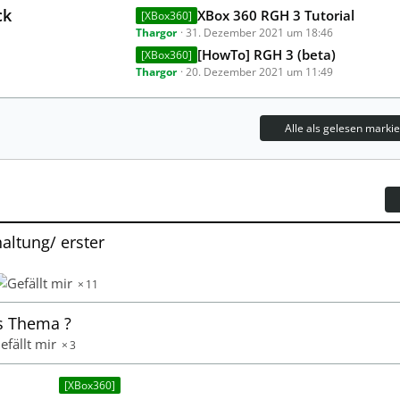
t
ck
L
XBox 360 RGH 3 Tutorial
[XBox360]
e
Thargor
31. Dezember 2021 um 18:46
e
B
t
[HowTo] RGH 3 (beta)
[XBox360]
e
Thargor
20. Dezember 2021 um 11:49
z
i
t
t
e
r
Alle als gelesen marki
B
ä
e
g
i
e
t
r
ä
haltung/ erster
g
e
11
es Thema ?
3
[XBox360]