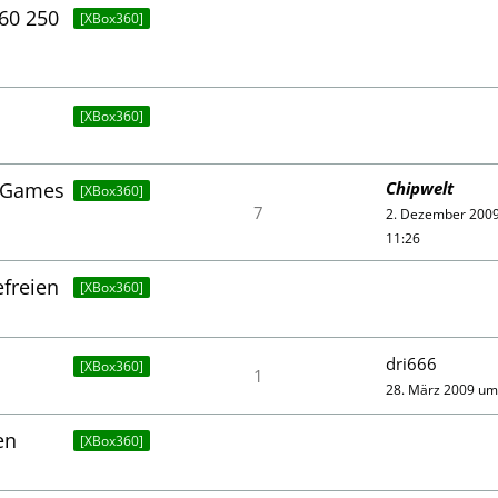
60 250
[XBox360]
[XBox360]
 Games
Chipwelt
[XBox360]
7
2. Dezember 200
11:26
freien
[XBox360]
dri666
[XBox360]
1
28. März 2009 um
en
[XBox360]