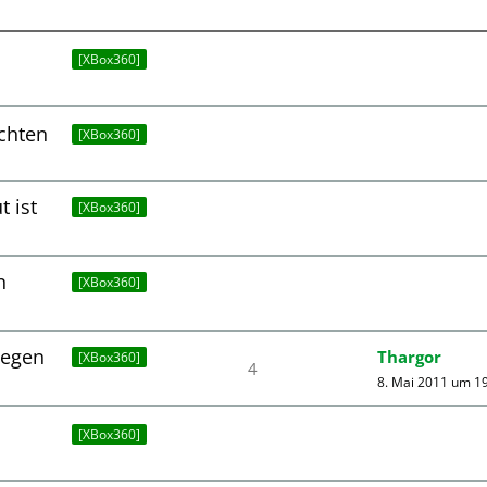
[XBox360]
ichten
[XBox360]
 ist
[XBox360]
n
[XBox360]
legen
Thargor
[XBox360]
4
8. Mai 2011 um 1
[XBox360]