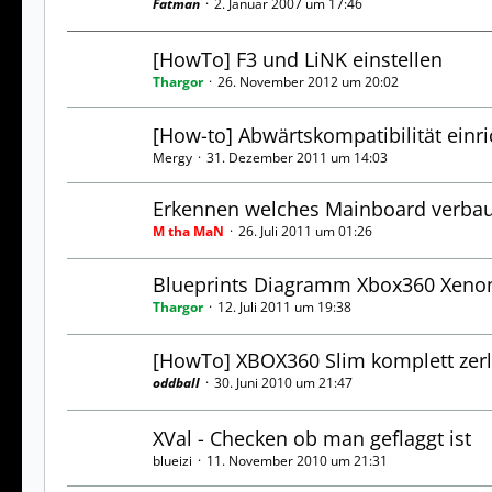
Fatman
2. Januar 2007 um 17:46
[HowTo] F3 und LiNK einstellen
Thargor
26. November 2012 um 20:02
[How-to] Abwärtskompatibilität einr
Mergy
31. Dezember 2011 um 14:03
Erkennen welches Mainboard verbaut
M tha MaN
26. Juli 2011 um 01:26
Blueprints Diagramm Xbox360 Xeno
Thargor
12. Juli 2011 um 19:38
[HowTo] XBOX360 Slim komplett zer
oddball
30. Juni 2010 um 21:47
XVal - Checken ob man geflaggt ist
blueizi
11. November 2010 um 21:31