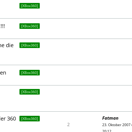
[XBox360]
!!
[XBox360]
e die
[XBox360]
ten
[XBox360]
[XBox360]
der 360
Fatman
[XBox360]
2
23. Oktober 2007
20:12