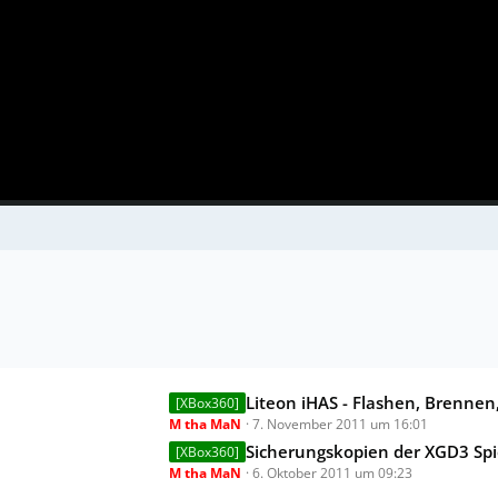
L
Liteon iHAS - Flashen, Brennen, Backup verif
[XBox360]
M tha MaN
7. November 2011 um 16:01
e
t
Sicherungskopien der XGD3 Spiele mit Imageburn b
[XBox360]
M tha MaN
6. Oktober 2011 um 09:23
z