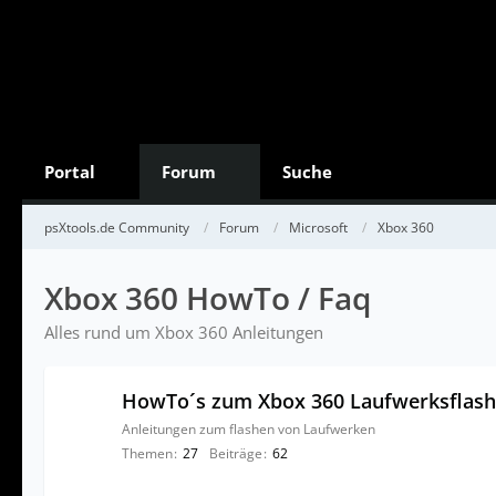
Portal
Forum
Suche
psXtools.de Community
Forum
Microsoft
Xbox 360
Xbox 360 HowTo / Faq
Alles rund um Xbox 360 Anleitungen
HowTo´s zum Xbox 360 Laufwerksflash
Anleitungen zum flashen von Laufwerken
Themen
27
Beiträge
62