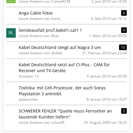
Letzte Antwort von: CometACM
5. Juni 2010 um 16:59
Anga Cable Fotos
6
Letzte Antwort von: humi_
6. Mai 2010 um 10:12
Sendeausfall pro7,kabel1,sat1 ?
4
Letzte Antwort von: Blue
1. März 2010 um 20:05
Kabel Deutschland steigt auf Nagra 3 um
10
Letzte Antwort von: dri666
21. Februar 2010 um 22:04
Kabel Deutschland setzt auf CI-Plus - CAM für
Receiver und TV-Geräte
Scorpion-13
9. Januar 2010 um 20:58
Toshiba: mit Cell-Prozessor, der auch Sonys
Playstation 3 antreibt.
poweracker
8. Januar 2010 um 15:07
SCHWERER FEHLER "Quelle muss Fernseher an
5
tausende Kunden liefern"
Letzte Antwort von: schnuffi
25. August 2009 um 18:20