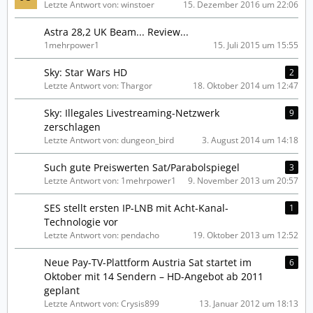
Letzte Antwort von: winstoer
15. Dezember 2016 um 22:06
Astra 28,2 UK Beam... Review...
1mehrpower1
15. Juli 2015 um 15:55
Sky: Star Wars HD
2
Letzte Antwort von: Thargor
18. Oktober 2014 um 12:47
Sky: Illegales Livestreaming-Netzwerk
9
zerschlagen
Letzte Antwort von: dungeon_bird
3. August 2014 um 14:18
Such gute Preiswerten Sat/Parabolspiegel
3
Letzte Antwort von: 1mehrpower1
9. November 2013 um 20:57
SES stellt ersten IP-LNB mit Acht-Kanal-
1
Technologie vor
Letzte Antwort von: pendacho
19. Oktober 2013 um 12:52
Neue Pay-TV-Plattform Austria Sat startet im
6
Oktober mit 14 Sendern – HD-Angebot ab 2011
geplant
Letzte Antwort von: Crysis899
13. Januar 2012 um 18:13