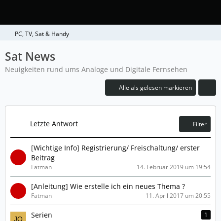
PC, TV, Sat & Handy
Sat News
Neuigkeiten rund ums Analoge und Digitale Fernsehen
Alle als gelesen markieren
Letzte Antwort
Filter
[Wichtige Info] Registrierung/ Freischaltung/ erster
Beitrag
Fatman
14. Februar 2019 um 19:54
[Anleitung] Wie erstelle ich ein neues Thema ?
Fatman
11. April 2017 um 20:55
Serien
1