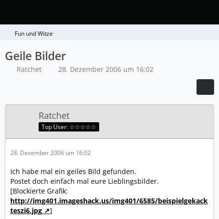
Fun und Witze
Geile Bilder
Ratchet
28. Dezember 2006 um 16:02
Ratchet
Top User: ☆☆☆☆☆
28. Dezember 2006 um 16:02
Ich habe mal ein geiles Bild gefunden.
Postet doch einfach mal eure Lieblingsbilder.
[Blockierte Grafik:
http://img401.imageshack.us/img401/6585/beispielgekack
teszi6.jpg
]