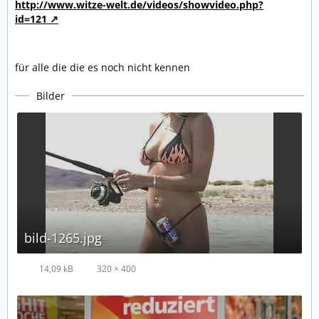
http://www.witze-welt.de/videos/showvideo.php?
id=121
für alle die die es noch nicht kennen
Bilder
bild-1265.jpg
14,09 kB
320 × 400