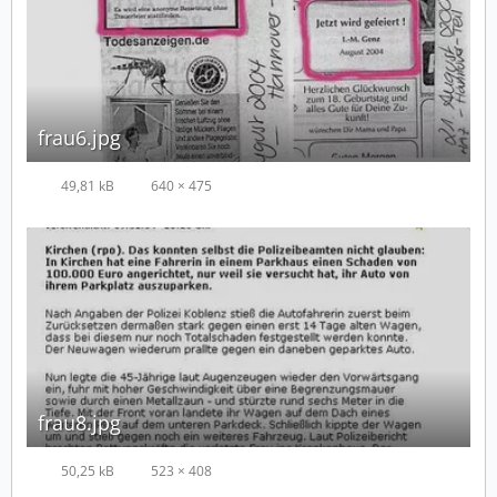
frau6.jpg
49,81 kB
640 × 475
frau8.jpg
50,25 kB
523 × 408