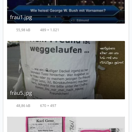
frau1.jpg
55,98 kB
489 × 1.021
frau5.jpg
48,86 kB
670 × 497