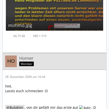
mimmo.jpg
66,75 kB
680 × 510
Homer
Member
28. Dezember 2006 um 16:34
looL
Lassts euch schmecken :D
Bulabim
, von dir gefällt mir das erste gut
:D