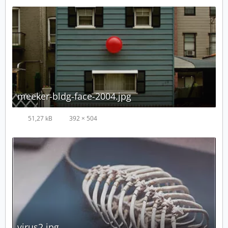
meeker-bldg-face-2004.jpg
51,27 kB
392 × 504
virus2.jpg