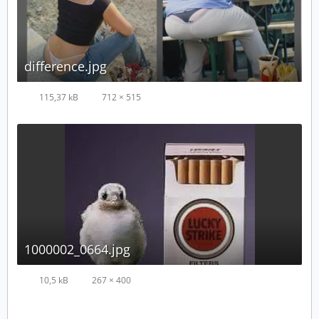
difference.jpg
115,37 kB
712 × 515
1000002_0664.jpg
10,5 kB
267 × 400