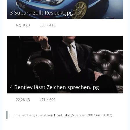
3 Subaru zollt Respekt.jpg
62,19 kB
550 × 413
4 Bentley lässt Zeichen sprechen.jpg
22,28 kB
471 × 600
Einmal editiert, zuletzt von
FlowBizkit
(
5. Januar 2007 um 16:02
)