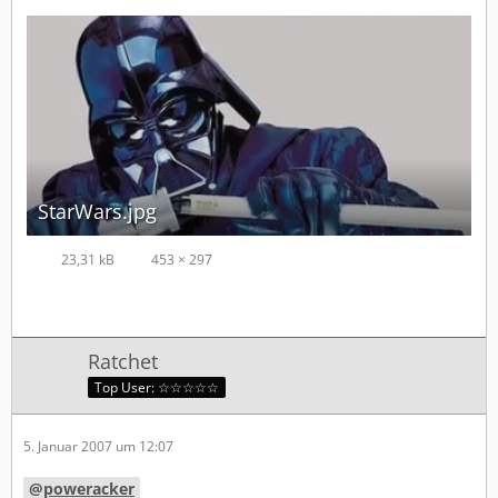
StarWars.jpg
23,31 kB
453 × 297
Ratchet
Top User: ☆☆☆☆☆
5. Januar 2007 um 12:07
poweracker