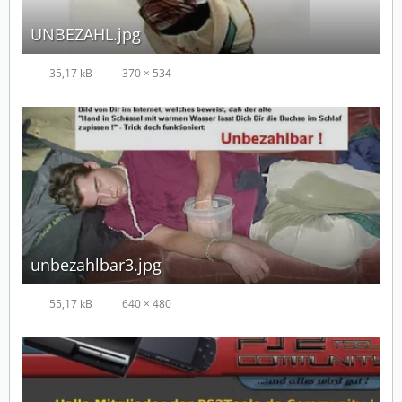
UNBEZAHL.jpg
35,17 kB
370 × 534
unbezahlbar3.jpg
55,17 kB
640 × 480