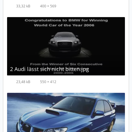
33,32 kB
400 × 569
2 Audi lässt sich nicht bitten.jpg
23,48 kB
550 × 412