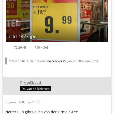
bild-1427.jpg
72,26 kB
750 × 563
2 Mal editiert, zuletzt von
poweracker
(
5. Januar 2007 um 22:51
)
FlowBizkit
Dr. van de Bizkitsen
5. Januar 2007 um 18:17
Netter Clip gibts auch von der Firma K-Fee