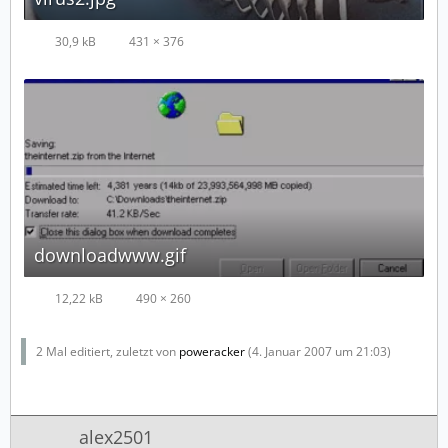
30,9 kB
431 × 376
downloadwww.gif
12,22 kB
490 × 260
2 Mal editiert, zuletzt von
poweracker
(
4. Januar 2007 um 21:03
)
alex2501