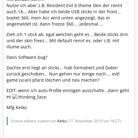
Nutze ich aber z.B. Resident Evil 6 theme Skin der rennt
auch 1A... Aber habe ich beide USB sticks in der front...
bootet 360, mein Acc wird unten angezeigt, das er
angemeldet ist, dann freeze 360.... jedesmal....
Zieh ich 1 stick ab, egal welchen geht es... Beide sticks drin
und der skin freez... Mit default rennt es, oder z.B. mit
illume auch.
Dasn Software bug?
Dachte erst liegt an sticks... hab formatiert und Daten
zurück geschoben... Nun gehen nur einige noch.... evtl
game (scan) pfard löschen und neu machen?
EDIT: wenn ich auto Profile einlogen ausschalte...dann geht
es
Mfg Keiko
Einmal editiert, zuletzt von
Keiko
(
17. November 2015 um 18:27
)