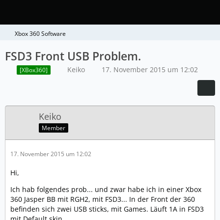
Xbox 360 Software
FSD3 Front USB Problem.
Keiko
17. November 2015 um 12:02
[XBox360]
Keiko
Member
17. November 2015 um 12:02
Hi,
Ich hab folgendes prob... und zwar habe ich in einer Xbox
360 Jasper BB mit RGH2, mit FSD3... In der Front der 360
befinden sich zwei USB sticks, mit Games. Läuft 1A in FSD3
mit Default skin....