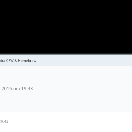
Vita CFW & Homebrew
H
 2016 um 19:43
19:43