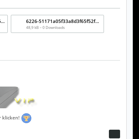
6223-023d93d08582c7cf3aa3c60b199d1490.png
6226-51171a05f33a8d3f65f52f9c58075cf9.png
48,9 kB – 0 Downloads
r klicken!