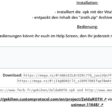
Installation:
- installiert die .vpk mit der Vita
- entpackt den Inhalt des "zroth.zip" Archiv
Bedienung:
edienungen könnt ihr euch im Help Screen, den ihr jederzeit 
Download:
https://mega.nz/#!GNA1EZLB!DIRc77Q_jwuiVQn7F
https://mega.nz/#!jI4gBDKQ!l5_s20PE7DNIfwpTBmAt
ps://www.ferb.fr/gekihen/ZeldaROTH.vpk und http://www.me
://gekihen.customprotocol.com/en/project/ZeldaROTH
vi
usineur.11648/