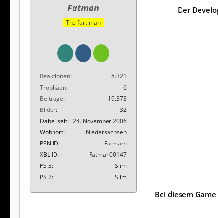
Fatman
Der Develo
The fart man
Reaktionen
8.321
Trophäen
6
Beiträge
19.373
Bilder
32
Dabei seit
24. November 2006
Wohnort
Niedersachsen
PSN ID
Fatmam
XBL ID
Fatman00147
PS 3
Slim
PS 2
Slim
Bei diesem Game h