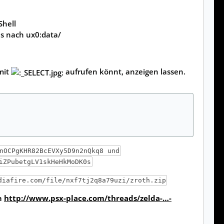
Shell
es nach ux0:data/
mit
aufrufen könnt, anzeigen lassen.
nOCPgKHR82BcEVXy5D9n2nQkq8 und
iZPubetgLV1skHeHkMoDK0s
diafire.com/file/nxf7tj2q8a79uzi/zroth.zip
a
http://www.psx-place.com/threads/zelda-…-