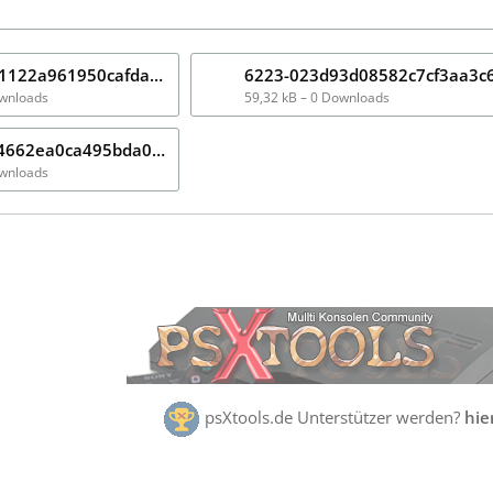
6220-a7e1a1122a961950cafda01794107d29.png
ownloads
59,32 kB – 0 Downloads
6227-bbc494662ea0ca495bda0a8112886b64.png
ownloads
psXtools.de Unterstützer werden?
hie