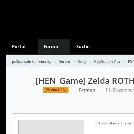
Portal
Forum
Suche
psXtools.de Community
Forum
Sony
PlayStation Vita
PS 
[HEN_Game] Zelda ROT
Fatman
11. Dezember
[PS Vita HEN]
11. Dezember 2016 um 