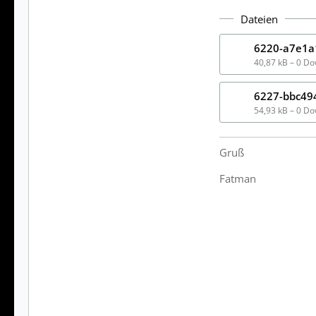
Dateien
40,87 kB – 0 D
54,93 kB – 0 D
Gruß
Fatman