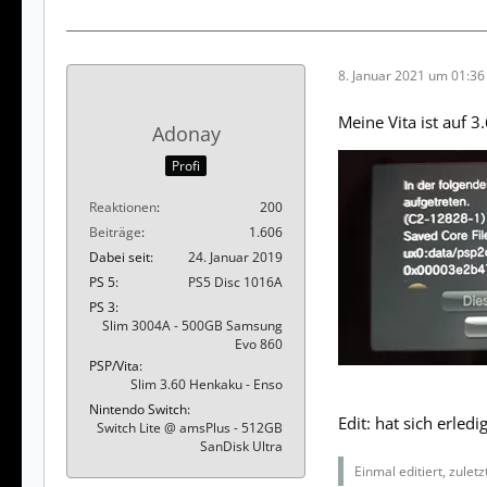
8. Januar 2021 um 01:36
Meine Vita ist auf 
Adonay
Profi
Reaktionen
200
Beiträge
1.606
Dabei seit
24. Januar 2019
PS 5
PS5 Disc 1016A
PS 3
Slim 3004A - 500GB Samsung
Evo 860
PSP/Vita
Slim 3.60 Henkaku - Enso
Nintendo Switch
Edit: hat sich erledi
Switch Lite @ amsPlus - 512GB
SanDisk Ultra
Einmal editiert, zulet