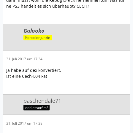
dann musst wohl die Rebug D-REX hernehmen ,um was für
ne PS3 handelt es sich überhaupt? CECH?
Galooko
KonsolenJunkie
31. Juli 2017 um 17:34
Ja habe auf dex konvertiert.
Ist eine Cech-L04 Fat
paschendale71
eddiesson\m/
31. Juli 2017 um 17:38