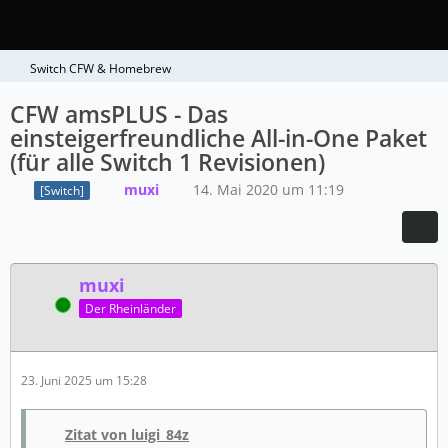
Switch CFW & Homebrew
CFW amsPLUS - Das
einsteigerfreundliche All-in-One Paket
(für alle Switch 1 Revisionen)
muxi
14. Mai 2020 um 11:19
[Switch]
muxi
Online
Der Rheinländer
23. Juni 2025 um 15:28
Zitat von luigi_84z