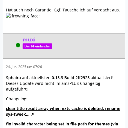
Hat auch noch Garantie. Ggf. Tausche ich auf verdacht aus.
muxi
Online
Der Rheinländer
24. Juni 2025 um 07:26
Sphaira
auf aktuellsten
0.13.3 Build 2ff2923
aktualisiert!
Dieses Update wird nicht im amsPLUS Changelog
aufgeführt!
Changelog:
clear title result array when nxtc cache is deleted. rename
sys-tweek…
fix invalid character being set in file path for themes (via