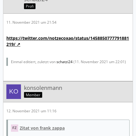
Profi
11. November 2021 um 21:54
https://twitter.com/notzecoxao/status/1458850777791881
219/
Einmal editiert, zuletzt von
schatzi24
(
11. November 2021 um 22:01
)
konsolenmann
Member
12. November 2021 um 11:16
Zitat von frank zappa