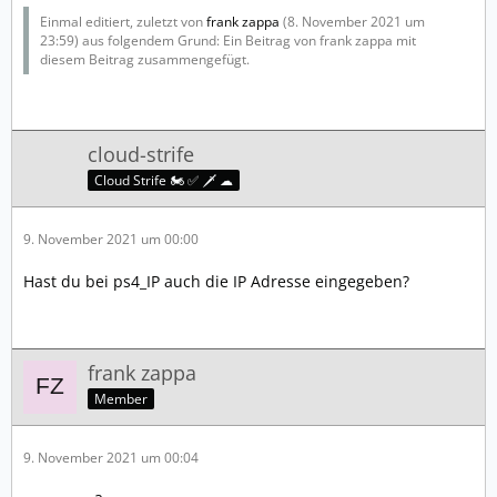
Einmal editiert, zuletzt von
frank zappa
(
8. November 2021 um
23:59
) aus folgendem Grund: Ein Beitrag von frank zappa mit
diesem Beitrag zusammengefügt.
cloud-strife
Cloud Strife 🏍️ ✅ 🗡️ ☁
9. November 2021 um 00:00
Hast du bei ps4_IP auch die IP Adresse eingegeben?
frank zappa
Member
9. November 2021 um 00:04