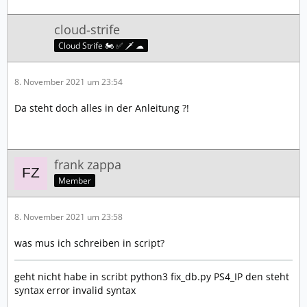
cloud-strife
Cloud Strife 🏍️ ✅ 🗡️ ☁
8. November 2021 um 23:54
Da steht doch alles in der Anleitung ?!
frank zappa
Member
8. November 2021 um 23:58
was mus ich schreiben in script?
geht nicht habe in scribt
python3 fix_db.py PS4_IP
den steht
syntax error invalid syntax