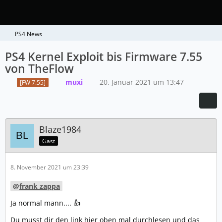
PS4 News
PS4 Kernel Exploit bis Firmware 7.55
von TheFlow
muxi
20. Januar 2021 um 13:47
[FW 7.55]
Blaze1984
Gast
8. November 2021 um 23:39
frank zappa
Ja normal mann.... 👍
Du musst dir den link hier oben mal durchlesen und das