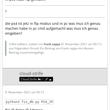
?
die ps4 ist jetz in ftp modus und in pc was mus ich genau
machen habe in pc cmd aufgemacht was mus ich genau
eingeben?
3 Mal editiert, zuletzt von
frank zappa
(
9. November 2021 um 00:11
)
aus folgendem Grund: Ein Beitrag von frank zappa mit diesem
Beitrag zusammengefügt.
cloud-strife
Cloud Strife 🏍️ ✅ 🗡️ ☁
9. November 2021 um 00:13
python3 fix_db.py PS4_IP
Bei IP deine IP Adresse