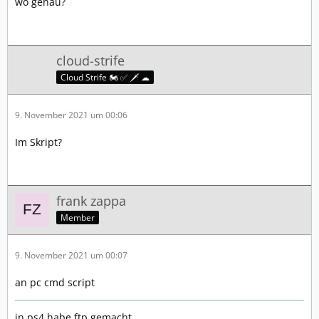
wo genau?
cloud-strife
Cloud Strife 🏍️ ✅ 🗡️ ☁
9. November 2021 um 00:06
Im Skript?
frank zappa
Member
9. November 2021 um 00:07
an pc cmd script
in ps4 habe ftp gemacht