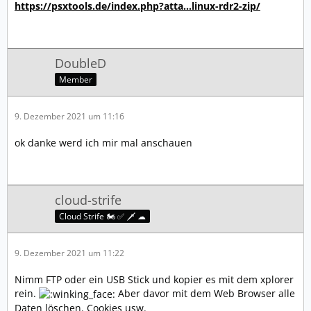
https://psxtools.de/index.php?atta…linux-rdr2-zip/
DoubleD
Member
9. Dezember 2021 um 11:16
ok danke werd ich mir mal anschauen
cloud-strife
Cloud Strife 🏍️ ✅ 🗡️ ☁
9. Dezember 2021 um 11:22
Nimm FTP oder ein USB Stick und kopier es mit dem xplorer
rein.
Aber davor mit dem Web Browser alle
Daten löschen. Cookies usw.