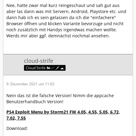
Nee, hatte zwar mal kurz reingeschaut und sah gut aus
aber las dann was mit Servern, Android, Playstore etc. und
dann hab ich es sein gelassen da ich die "einfachere"
Browser öffnen und klicken Variante bevorzuge und nicht
noch zusätzlich mit Handys irgendwas machen wollte.
Werds mir aber ggf. demnächst nochmal ansehen.
cloud-strife
Cloud Strife 🏍️ ✅ 🗡️ ☁
9. Dezember 2021 um 11:03
Nein das ist die falsche Version! Nimm die appcache
Benutzerhandbuch Version!
PS4 Exploit Menu by Storm21 FW 4.05, 4.55, 5.05, 6.72,
7.02, 7.55
Download: