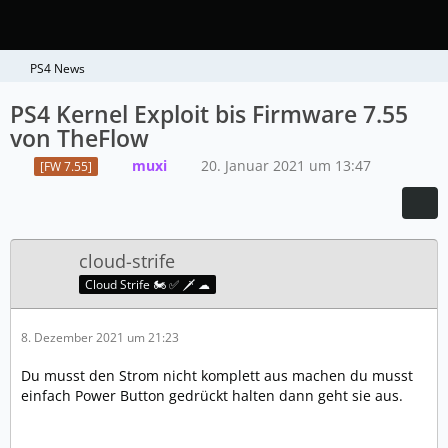
PS4 News
PS4 Kernel Exploit bis Firmware 7.55
von TheFlow
muxi
20. Januar 2021 um 13:47
[FW 7.55]
cloud-strife
Cloud Strife 🏍️ ✅ 🗡️ ☁
8. Dezember 2021 um 21:23
Du musst den Strom nicht komplett aus machen du musst
einfach Power Button gedrückt halten dann geht sie aus.