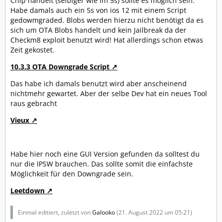
Chip handelt (selbiger wie im 5s) sollte es möglich sein.
Habe damals auch ein 5s von ios 12 mit einem Script
gedowmgraded. Blobs werden hierzu nicht benötigt da es
sich um OTA Blobs handelt und kein Jailbreak da der
Checkm8 exploit benutzt wird! Hat allerdings schon etwas
Zeit gekostet.
10.3.3 OTA Downgrade Script
Das habe ich damals benutzt wird aber anscheinend
nichtmehr gewartet. Aber der selbe Dev hat ein neues Tool
raus gebracht
Vieux
Habe hier noch eine GUI Version gefunden da solltest du
nur die IPSW brauchen. Das sollte somit die einfachste
Möglichkeit für den Downgrade sein.
Leetdown
Einmal editiert, zuletzt von
Galooko
(
21. August 2022 um 05:21
)