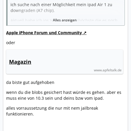
ich suche nach einer Möglichkeit mein ipad Air 1 zu
downgraden (A7 chip).
Aktuell habe ich ios V12.5.2 drauf (höchste die es noch
Alles anzeigen
gibt, Gerät ist "legacy").
Apple iPhone Forum und Community
Möchte auf ios 10.3, das ist nämlich die letzte Version
auf der 32bit apps laufen und ich habe damals recht
oder
viel Spiele als 32bit Version gekauft. Die laufen alle seit
ios 11+ (mit zwang für 64bit apps) nicht mehr und die
meisten wurden leider nie auf 64bit angeboten.
Magazin
www.apfeltalk.de
Weiß jemand wie ich einen downgrade machen kann?
Ich habe eine ios Version 10.3 auf einer webseite
da biste gut aufgehoben
gefunden ("iPad_64bit_10.3.3_14G60_Restore.ipsw").
wenn du die blobs gesichert hast würde es gehen. aber es
Bräuchte eine Anleitung oder links dazu, denke es wird
muss eine von 10.3 sein und deins bzw vom ipad.
ein jailbreak nötig sein, habe davon aber (noch
) keine Ahnung.
alles vorraussetzung die nur mit nem jailbreak
funktionieren.
Besten Dank wenn jemand hier helfen kann!