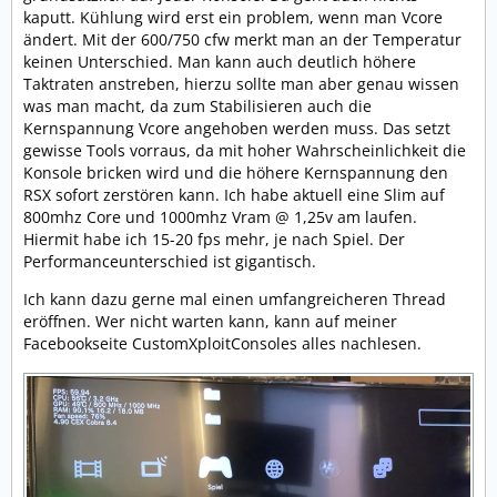
kaputt. Kühlung wird erst ein problem, wenn man Vcore
Wenn ich das richtig verstehe handelt es sich konkret
ändert. Mit der 600/750 cfw merkt man an der Temperatur
um eine gewöhnliche CFW in der ein Overclock Profil
keinen Unterschied. Man kann auch deutlich höhere
implementiert ist und dafür sorgt das der Cell und RSX
Taktraten anstreben, hierzu sollte man aber genau wissen
jeweils um 100 mhz übertaktet werden.
was man macht, da zum Stabilisieren auch die
Sprich, statt 500mhz--> 600mhz (Cell)
Kernspannung Vcore angehoben werden muss. Das setzt
gewisse Tools vorraus, da mit hoher Wahrscheinlichkeit die
und statt. 650mhz --> 750mhz (RSX)
Konsole bricken wird und die höhere Kernspannung den
RSX sofort zerstören kann. Ich habe aktuell eine Slim auf
Natürlich sollte man bei diesen Zahlen keine brutale
800mhz Core und 1000mhz Vram @ 1,25v am laufen.
Leistungssteigerung erwarten, aber ich denke das 5-6
Hiermit habe ich 15-20 fps mehr, je nach Spiel. Der
FPS mehr bei der PS3 den Unterschied macht ob das
Performanceunterschied ist gigantisch.
Spiel nun unter 30 FPS läuft oder mit konstanten 30 FPS.
Ich kann dazu gerne mal einen umfangreicheren Thread
Ich mein es war eine Generation die es nicht so genau
eröffnen. Wer nicht warten kann, kann auf meiner
genommen hat mit einer stabilen Framerate. Vorallem
Facebookseite CustomXploitConsoles alles nachlesen.
die PS3 hatte da ihre Probleme.
Das für eine ordentliche Kühlung vor dem übertaktet
gesorgt werden muss ist auch klar.
Aber wer von euch hat das ganze schon mal ausgiebig
getestet und kann über das Thema mehr sagen.