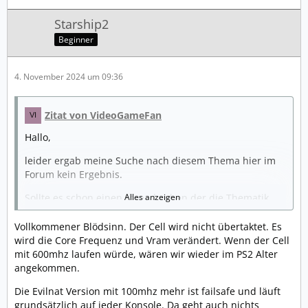
Starship2
Beginner
4. November 2024 um 09:36
Zitat von VideoGameFan
Hallo,
leider ergab meine Suche nach diesem Thema hier im
Forum kein Ergebnis.
Sollte es schon einen thread geben der die Thematik
Alles anzeigen
behandelt, kann dieser hier geschlossen werden.
Vollkommener Blödsinn. Der Cell wird nicht übertaktet. Es
Nun zu meinem Anliegen.
wird die Core Frequenz und Vram verändert. Wenn der Cell
mit 600mhz laufen würde, wären wir wieder im PS2 Alter
Ich bin eher durch Zufall auf das Thema PS3 Overclock
angekommen.
gelandet.
Die Evilnat Version mit 100mhz mehr ist failsafe und läuft
Es wird als "Projekt RSX boost" betitelt.
grundsätzlich auf jeder Konsole. Da geht auch nichts