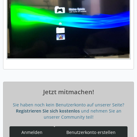
läuft es stabil? Lohnt es sich? Ist das Verhältnis zu
Leistungssteigerung und dem Risiko eines
Hardwaredefeks zu hoch? Ist es theoretisch mit jeder
CFW kompatiblen PS3 möglich?
Ich möchte gerne mehr zu diesem Thema erfahren,
finde dazu jedoch nichts im Deutschsprachigen Raum.
Jetzt mitmachen!
Sie haben noch kein Benutzerkonto auf unserer Seite?
Registrieren Sie sich kostenlos
und nehmen Sie an
unserer Community teil!
Anmelden
Benutzerkonto erstellen