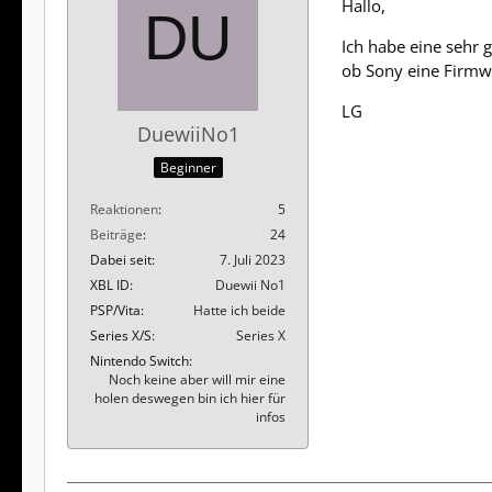
Hallo,
Ich habe eine sehr 
ob Sony eine Firmw
LG
DuewiiNo1
Beginner
Reaktionen
5
Beiträge
24
Dabei seit
7. Juli 2023
XBL ID
Duewii No1
PSP/Vita
Hatte ich beide
Series X/S
Series X
Nintendo Switch
Noch keine aber will mir eine
holen deswegen bin ich hier für
infos