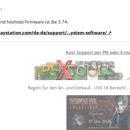
45
und höchste) Firmware ist die 3.74:
laystation.com/de-de/support/…ystem-software/
Kein Support per PN oder E-mai
Regeln für den An- und Verkauf
-
USK 18 Bereich!
-