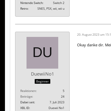
Nintendo Switch
Switch 2
Retro
SNES, PSX, wii, wii u
20. August 2023 um 15:
Okay danke dir. Me
DuewiiNo1
Beginner
Reaktionen
5
Beiträge
24
Dabei seit
7. Juli 2023
XBL ID
Duewii No1