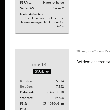
PSP/Vita
Hatte ich beide
Series X/S
Series X
Nintendo Switch
Noch keine aber will mir eine
holen deswegen bin ich hier für
infos
20. August 2023 um 15:
Bei dem anderen sa
mbs18
GNU/Linux
Reaktionen
5.814
Beiträge
7.152
Dabei seit
3. April 2010
Wohnort
Polska
PS 5
CFI-1016A/Slim
PS 4