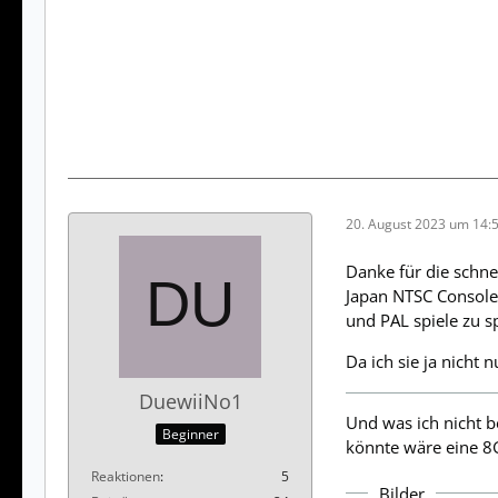
20. August 2023 um 14:
Danke für die schnel
Japan NTSC Console 
und PAL spiele zu s
Da ich sie ja nicht 
DuewiiNo1
Und was ich nicht b
Beginner
könnte wäre eine 8G
Reaktionen
5
Bilder