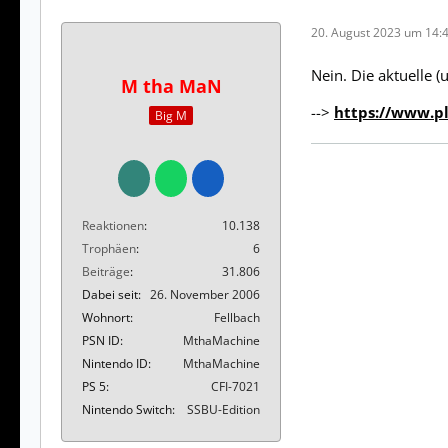
20. August 2023 um 14:
Nein. Die aktuelle (
M tha MaN
-->
https://www.p
Big M
Reaktionen
10.138
Trophäen
6
Beiträge
31.806
Dabei seit
26. November 2006
Wohnort
Fellbach
PSN ID
MthaMachine
Nintendo ID
MthaMachine
PS 5
CFI-7021
Nintendo Switch
SSBU-Edition