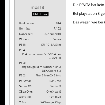
Die PSVITA hat kein
mbs18
Bei playstation 3 ge
GNU/Linux
Des wegen wie bei P
Reaktionen
5.814
Beiträge
7.152
Dabei seit
3. April 2010
Wohnort
Polska
PS 5
CFI-1016A/Slim
PS 4
PS4 pro schwarz 5.05/PS4 pro
weiß 9.00
PS 3
80gb/60gb/Slim REBUG 4.84.2
DEX/Cobra 8.3
PS 2
Phat Silver/2x Slims
PSP/Vita
PSP-Brite
Series X/S
Series X
XBox One
One X weiß
XBox360
Slim RGH
X Box
X-Changer Chip