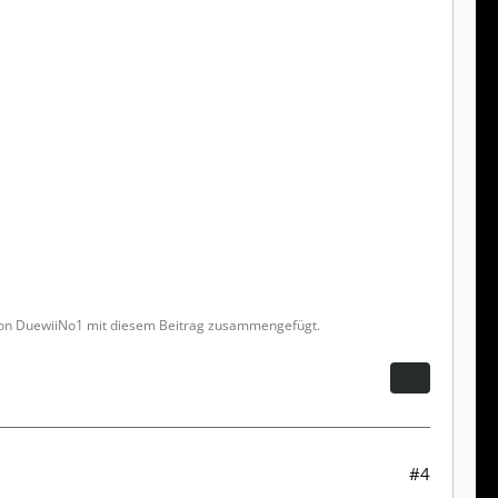
 von DuewiiNo1 mit diesem Beitrag zusammengefügt.
#4