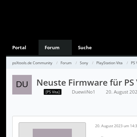
Portal
Forum
Suche
psXtools.de Community
Forum
Sony
PlayStation Vita
PS 
Neuste Firmware für PS
DuewiiNo1
20. August 20
[PS Vita]
20. August 2023 um 14: