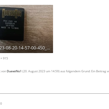
Screenshot_2023-08-20-14-57-00-450_com.ebay.kleinanzeigen.jpg
 × 915
zt von
DuewiiNo1
(
20. August 2023 um 14:59
) aus folgendem Grund: Ein Beitrag
10