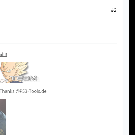
#2
l!!!
Thanks @PS3-Tools.de