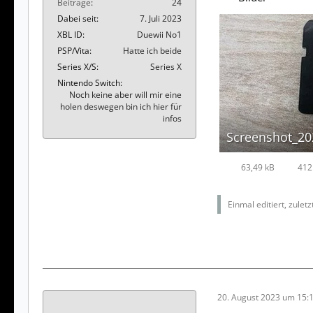
Beiträge
24
Dabei seit
7. Juli 2023
XBL ID
Duewii No1
PSP/Vita
Hatte ich beide
Series X/S
Series X
Nintendo Switch
Noch keine aber will mir eine
holen deswegen bin ich hier für
infos
63,49 kB
412
Einmal editiert, zulet
20. August 2023 um 15: