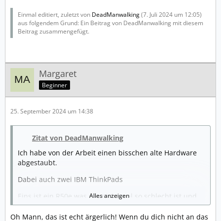
Einmal editiert, zuletzt von
DeadManwalking
(
7. Juli 2024 um 12:05
)
aus folgendem Grund: Ein Beitrag von DeadManwalking mit diesem
Beitrag zusammengefügt.
Margaret
Beginner
25. September 2024 um 14:38
Zitat von DeadManwalking
Ich habe von der Arbeit einen bisschen alte Hardware
abgestaubt.
Dabei auch zwei IBM ThinkPads
Eins ist ein R50e was gar nicht mal so schlecht ist und
Alles anzeigen
ich habe da erstmal eine uralte Windows XP Pro CD
drauf installiert.
Oh Mann, das ist echt ärgerlich! Wenn du dich nicht an das