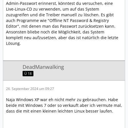
Admin-Passwort erinnerst, könntest du versuchen, eine
Nach der Installation lief es aber es fehlten eine Menge
Live-Linux-CD zu verwenden, um auf das System
Treiber.
zuzugreifen und die Treiber manuell zu löschen. Es gibt
auch Programme wie "Offline NT Password & Registry
Also die Treiber runtergeladen.
Editor", mit denen man das Passwort zurücksetzen kann.
Ansonsten bliebe noch die Möglichkeit, das System
Leider hab ich wohl den falschen Treiber für die Grafik
komplett neu aufzusetzen, aber das ist natürlich die letzte
installiert.
Lösung.
Jetzt kommt nach dem XP Boot Logo nur ein schwarzer
Bildschirm.
https://xn--auslndischeonlinecasinos-tbc.com
DeadManwalking
Abgesicherter Modus:
Ü 18
HAT LEIDER EIN ADMIN PASSWORT an das ich mich
nicht mehr erinnere.
26. September 2024 um 09:27
Was kann ich denn jetzt noch machen, um dieses
Naja Windows XP war eh nicht mehr zu gebrauchen. Habe
falschen Treiber zu entfernen?
beide mit Windows 7 oder so verkauft aber ich vermute mal,
dass die mit einen kleinen leichten Linux besser laufen.