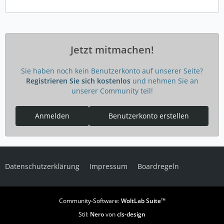
Jetzt mitmachen!
Sie haben noch kein Benutzerkonto auf unserer Seite?
Registrieren Sie sich kostenlos
und nehmen Sie an
unserer Community teil!
Anmelden
Benutzerkonto erstellen
Datenschutzerklärung
Impressum
Boardregeln
Community-Software:
WoltLab Suite™
Stil:
Nero
von
cls-design