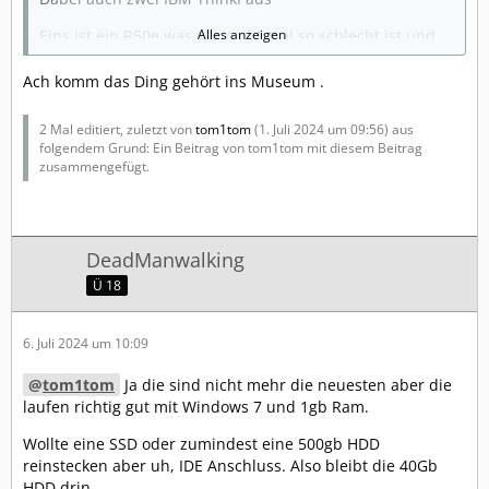
Eins ist ein R50e was gar nicht mal so schlecht ist und
Alles anzeigen
ich habe da erstmal eine uralte Windows XP Pro CD
Abgesicherter Modus:
drauf installiert.
Ach komm das Ding gehört ins Museum .
HAT LEIDER EIN ADMIN PASSWORT an das ich mich
Nach der Installation lief es aber es fehlten eine Menge
nicht mehr erinnere.
2 Mal editiert, zuletzt von
tom1tom
(
1. Juli 2024 um 09:56
) aus
Treiber.
folgendem Grund: Ein Beitrag von tom1tom mit diesem Beitrag
Was kann ich denn jetzt noch machen, um dieses
zusammengefügt.
Also die Treiber runtergeladen.
falschen Treiber zu entfernen?
Leider hab ich wohl den falschen Treiber für die Grafik
installiert.
DeadManwalking
Jetzt kommt nach dem XP Boot Logo nur ein schwarzer
Ü 18
Bildschirm.
6. Juli 2024 um 10:09
Abgesicherter Modus:
tom1tom
Ja die sind nicht mehr die neuesten aber die
HAT LEIDER EIN ADMIN PASSWORT an das ich mich
laufen richtig gut mit Windows 7 und 1gb Ram.
nicht mehr erinnere.
Wollte eine SSD oder zumindest eine 500gb HDD
Was kann ich denn jetzt noch machen, um dieses
reinstecken aber uh, IDE Anschluss. Also bleibt die 40Gb
falschen Treiber zu entfernen?
HDD drin.