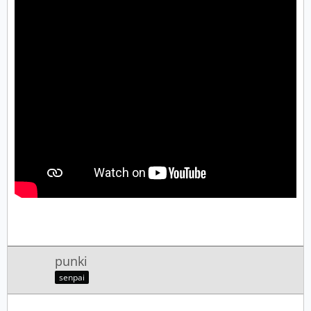
punki
senpai