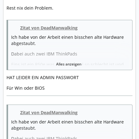
Rest nix dein Problem.
Zitat von DeadManwalking
Ich habe von der Arbeit einen bisschen alte Hardware
abgestaubt.
Dabei auch zwei IBM ThinkPads
Eins ist ein R50e was gar nicht mal so schlecht ist und
Alles anzeigen
ich habe da erstmal eine uralte Windows XP Pro CD
drauf installiert.
HAT LEIDER EIN ADMIN PASSWORT
Nach der Installation lief es aber es fehlten eine Menge
Für Win oder BIOS
Treiber.
Also die Treiber runtergeladen.
Zitat von DeadManwalking
Leider hab ich wohl den falschen Treiber für die Grafik
installiert.
Ich habe von der Arbeit einen bisschen alte Hardware
abgestaubt.
Jetzt kommt nach dem XP Boot Logo nur ein schwarzer
Bildschirm.
Dabei auch zwei IBM ThinkPads