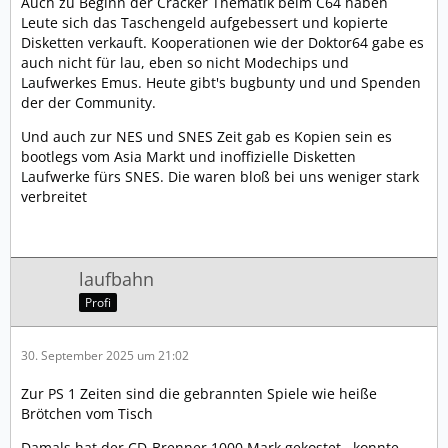
Auch zu Beginn der Cracker Thematik beim C64 haben
Leute sich das Taschengeld aufgebessert und kopierte
Disketten verkauft. Kooperationen wie der Doktor64 gabe es
auch nicht für lau, eben so nicht Modechips und
Laufwerkes Emus. Heute gibt's bugbunty und und Spenden
der der Community.
Und auch zur NES und SNES Zeit gab es Kopien sein es
bootlegs vom Asia Markt und inoffizielle Disketten
Laufwerke fürs SNES. Die waren bloß bei uns weniger stark
verbreitet
laufbahn
Profi
30. September 2025 um 21:02
Zur PS 1 Zeiten sind die gebrannten Spiele wie heiße
Brötchen vom Tisch
Damals hat der CD-Brenner 1000 Mark gekostet ,,konnte