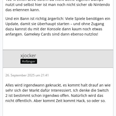
(RCM – Recovery Mode) wurde in späteren Chip-
nutzt und selbst hier ist man noch nicht sicher ob Nintendo
Versionen (Tegra X1+) beseitigt. Neuere
das erkennen kann.
Switch‑Revisionen sind
Und ein Bann ist richtig ärgerlich: Viele Spiele benötigen ein
…
Update, damit sie überhaupt starten – und ohne Zugang
dazu kannst du mit der Konsole dann kaum noch etwas
anfangen. Gamekey Cards sind dann ebenso nutzlos!
xjocker
Anfänger
26. September 2025 um 21:41
Alles wird irgendwann geknackt, es kommt halt drauf an wie
sehr sich der Markt dafür Interessiert. Ich denke die Switch
2 ist bestimmt schon irgendwo offen. Natürlich wird das
nicht öffentlich. Aber kommt Zeit kommt Hack, so oder so.