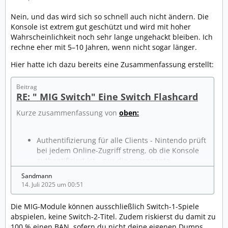
Nein, und das wird sich so schnell auch nicht ändern. Die
Konsole ist extrem gut geschützt und wird mit hoher
Wahrscheinlichkeit noch sehr lange ungehackt bleiben. Ich
rechne eher mit 5–10 Jahren, wenn nicht sogar länger.
Hier hatte ich dazu bereits eine Zusammenfassung erstellt:
Beitrag
RE: " MIG Switch" Eine Switch Flashcard
Kurze zusammenfassung von
oben:
Authentifizierung für alle Clients - Nintendo prüft
bei jedem Online-Zugriff streng, ob die Konsole
authentifiziert ist – nur die sogenannte
bugyo‑Instanz funktioniert ohne Autorisierung,
Sandmann
alle anderen Server lehnen unautorisierte
14. Juli 2025 um 00:51
Anfragen ab
Reddit+2GBATemp+2Reddit+2
.
Die MIG-Module können ausschließlich Switch-1-Spiele
Hardware-exploits (RCM) gepatcht
abspielen, keine Switch-2-Titel. Zudem riskierst du damit zu
Die anfängliche Sicherheitslücke im Tegra‑Chip
100 % einen BAN, sofern du nicht deine eigenen Dumps