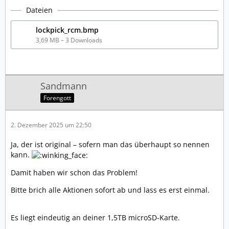
Version aus statt der Variante von sthetix?
Dateien
Nichts gegen ihn – ich fände es nur sinnvoll, wenn du
lockpick_rcm.bmp
beide Versionen testest, um vergleichen zu können.
3,69 MB – 3 Downloads
Sandmann
Forengott
2. Dezember 2025 um 22:50
Ja, der ist original – sofern man das überhaupt so nennen
kann.
Damit haben wir schon das Problem!
Bitte brich alle Aktionen sofort ab und lass es erst einmal.
Es liegt eindeutig an deiner 1,5TB microSD-Karte.