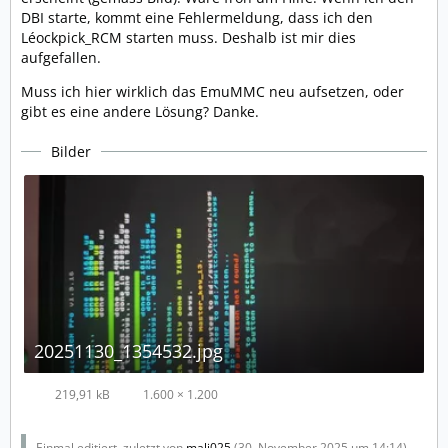
DBI starte, kommt eine Fehlermeldung, dass ich den
Léockpick_RCM starten muss. Deshalb ist mir dies
aufgefallen.
Muss ich hier wirklich das EmuMMC neu aufsetzen, oder
gibt es eine andere Lösung? Danke.
Bilder
20251130_1354532.jpg
219,91 kB
1.600 × 1.200
Einmal editiert, zuletzt von
mali025
(
30. November 2025 um 14:14
)