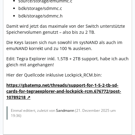
source/storage/emummc.c
bdk/storage/sdmmc.c
bdk/storage/sdmmc.h
Damit wird jetzt das maximale von der Switch unterstützte
Speichervolumen genutzt – also bis zu 2 TB.
Die Keys lassen sich nun sowohl im sysNAND als auch im
emuNAND korrekt und zu 100 % auslesen.
Edit: Tegra Explorer inkl. 1,5TB + 2TB support, habe ich auch
gleich mit angehangen!
Hier der Quellcode inklusive Lockpick_RCM.bin:
https://gbatemp.net/threads/support-for-1-5-2-tb-sd-
cards-for-tegraexplorer-and-lockpick-rcm.676772/post-
10789218
Einmal editiert, zuletzt von
Sandmann
(
21. Dezember 2025 um
19:36
)