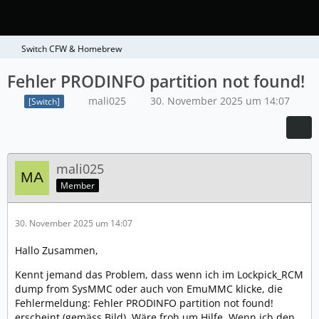
Switch CFW & Homebrew
Fehler PRODINFO partition not found!
mali025
30. November 2025 um 14:07
[Switch]
mali025
Member
30. November 2025 um 14:07
Hallo Zusammen,
Kennt jemand das Problem, dass wenn ich im Lockpick_RCM
dump from SysMMC oder auch von EmuMMC klicke, die
Fehlermeldung: Fehler PRODINFO partition not found!
erscheint (gemäss Bild). Wäre froh um Hilfe. Wenn ich den