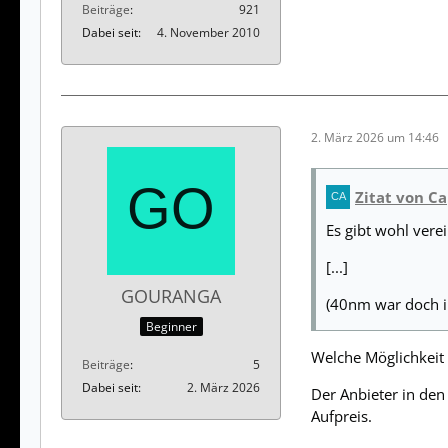
Beiträge
921
Dabei seit
4. November 2010
2. März 2026 um 14:46
Zitat von C
Es gibt wohl verei
[...]
GOURANGA
(40nm war doch i
Beginner
Welche Möglichkeit g
Beiträge
5
Dabei seit
2. März 2026
Der Anbieter in de
Aufpreis.