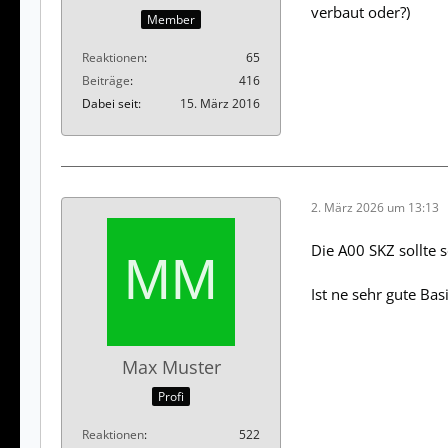
verbaut oder?)
Member
Reaktionen
65
Beiträge
416
Dabei seit
15. März 2016
2. März 2026 um 13:13
Die A00 SKZ sollte 
Ist ne sehr gute Basi
Max Muster
Profi
Reaktionen
522