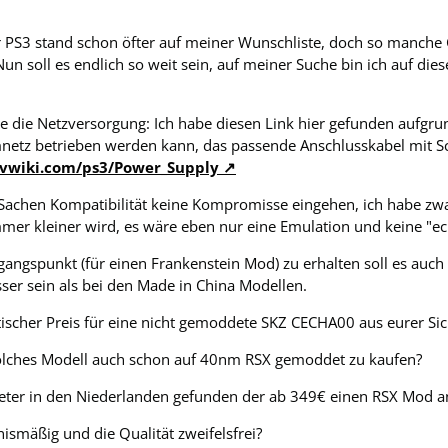
er PS3 stand schon öfter auf meiner Wunschliste, doch so manch
un soll es endlich so weit sein, auf meiner Suche bin ich auf die
e die Netzversorgung: Ich habe diesen Link hier gefunden aufgr
netz betrieben werden kann, das passende Anschlusskabel mit Sc
vwiki.com/ps3/Power_Supply
Sachen Kompatibilität keine Kompromisse eingehen, ich habe zwar
mer kleiner wird, es wäre eben nur eine Emulation und keine "e
ngspunkt (für einen Frankenstein Mod) zu erhalten soll es auch 
sser sein als bei den Made in China Modellen.
tischer Preis für eine nicht gemoddete SKZ CECHA00 aus eurer Sic
 solches Modell auch schon auf 40nm RSX gemoddet zu kaufen?
ieter in den Niederlanden gefunden der ab 349€ einen RSX Mod an
tnismäßig und die Qualität zweifelsfrei?