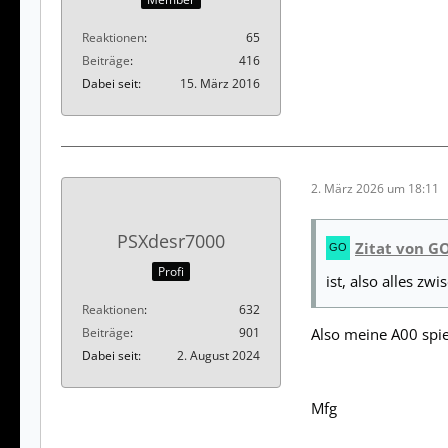
Reaktionen
65
Beiträge
416
Dabei seit
15. März 2016
2. März 2026 um 18:11
PSXdesr7000
Zitat von 
Profi
ist, also alles z
Reaktionen
632
Beiträge
901
Also meine A00 spiel
Dabei seit
2. August 2024
Mfg