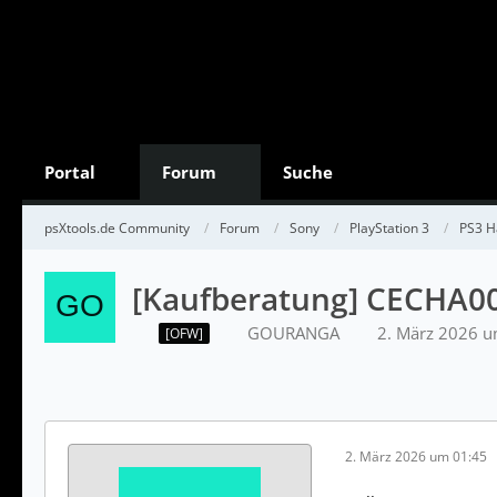
Portal
Forum
Suche
psXtools.de Community
Forum
Sony
PlayStation 3
PS3 H
[Kaufberatung] CECHA0
GOURANGA
2. März 2026 u
[OFW]
2. März 2026 um 01:45