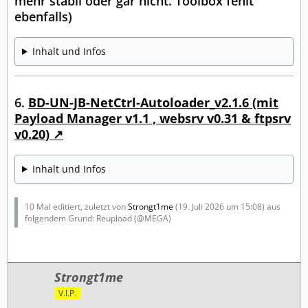
mehr stabil oder gar nicht. Toolbox fehlt
ebenfalls)
Inhalt und Infos
6.
BD-UN-JB-NetCtrl-Autoloader_v2.1.6 (mit
Payload Manager v1.1 , websrv v0.31 & ftpsrv
v0.20)
Inhalt und Infos
10 Mal editiert, zuletzt von
Strongt1me
(
19. Juli 2026 um 15:08
) aus
folgendem Grund: Reupload (@MEGA)
Strongt1me
V.I.P.