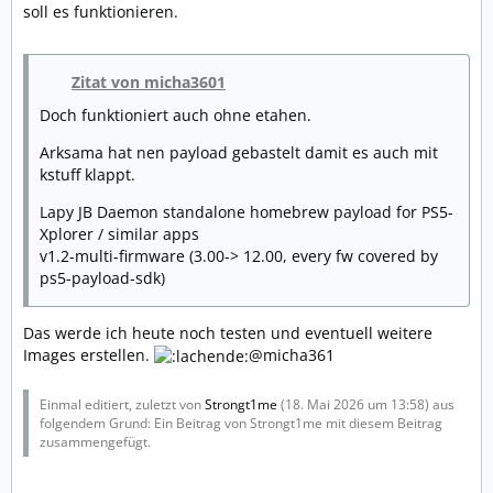
soll es funktionieren.
Zitat von micha3601
Doch funktioniert auch ohne etahen.
Arksama hat nen payload gebastelt damit es auch mit
kstuff klappt.
Lapy JB Daemon standalone homebrew payload for PS5-
Xplorer / similar apps
v1.2-multi-firmware (3.00-> 12.00, every fw covered by
ps5-payload-sdk)
Das werde ich heute noch testen und eventuell weitere
Images erstellen.
@micha361
Einmal editiert, zuletzt von
Strongt1me
(
18. Mai 2026 um 13:58
) aus
folgendem Grund: Ein Beitrag von Strongt1me mit diesem Beitrag
zusammengefügt.