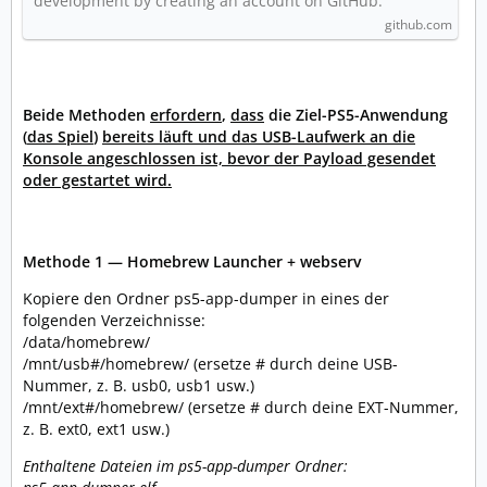
development by creating an account on GitHub.
github.com
Beide Methoden
erfordern
,
dass
die Ziel-PS5-Anwendung
(
das Spiel
)
bereits läuft und das USB-Laufwerk an die
Konsole angeschlossen ist, bevor der Payload gesendet
oder gestartet wird.
Methode 1 — Homebrew Launcher + webserv
Kopiere den Ordner ps5-app-dumper in eines der
folgenden Verzeichnisse:
/data/homebrew/
/mnt/usb#/homebrew/ (ersetze # durch deine USB-
Nummer, z. B. usb0, usb1 usw.)
/mnt/ext#/homebrew/ (ersetze # durch deine EXT-Nummer,
z. B. ext0, ext1 usw.)
Enthaltene Dateien im ps5-app-dumper Ordner: