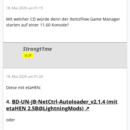
18. Mai 2026 um 01:15
Mit welcher CD würde denn der ItemzFlow Game Manager
starten auf einer 11.60 Konsole?
Strongt1me
V.I.P.
18. Mai 2026 um 01:24
Diese mit etaHEN:
4.
BD-UN-JB-NetCtrl-Autoloader_v2.1.4 (mit
etaHEN 2.5B@LightningMods)
oder