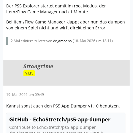
Der PS5 Explorer startet damit im root Modus, der
ItemzFlow Game Manager nach 1 Minute.
Bei ItemzFlow Game Manager klappt aber nun das dumpen
von einem Spiel nicht und wirft direkt einen Error.
2 Mal editiert, zuletzt von
dr_amoeba
(
18. Mai 2026 um 18:11
)
Strongt1me
V.I.P.
19. Mai 2026 um 09:49
Kannst sonst auch den PS5 App Dumper v1.10 benutzen.
GitHub - EchoStretch/ps5-app-dumper
Contribute to EchoStretch/ps5-app-dumper