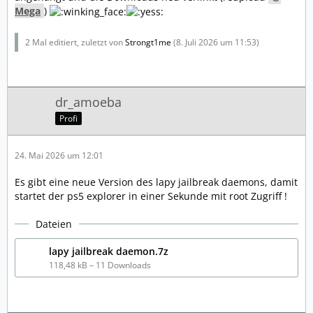
Mega
)
2 Mal editiert, zuletzt von
Strongt1me
(
8. Juli 2026 um 11:53
)
dr_amoeba
Profi
24. Mai 2026 um 12:01
Es gibt eine neue Version des lapy jailbreak daemons, damit
startet der ps5 explorer in einer Sekunde mit root Zugriff !
Dateien
lapy jailbreak daemon.7z
118,48 kB – 11 Downloads