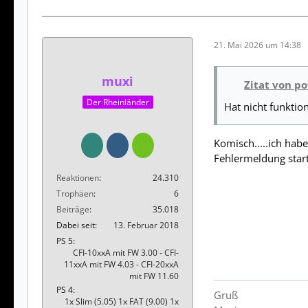
21. Mai 2026 um 14:38
muxi
Zitat von p
Der Rheinländer
Hat nicht funktion
Komisch.....ich ha
Fehlermeldung start
Reaktionen
24.310
Trophäen
6
Beiträge
35.018
Dabei seit
13. Februar 2018
PS 5
CFI-10xxA mit FW 3.00 - CFI-
11xxA mit FW 4.03 - CFI-20xxA
mit FW 11.60
PS 4
Gruß
1x Slim (5.05) 1x FAT (9.00) 1x