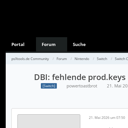
Portal
Forum
Suche
psXtools.de Community
Forum
Nintendo
Switch
Switch
DBI: fehlende prod.keys
powertoastbrot
21. Mai 2
[Switch]
21. Mai 2026 um 07:50