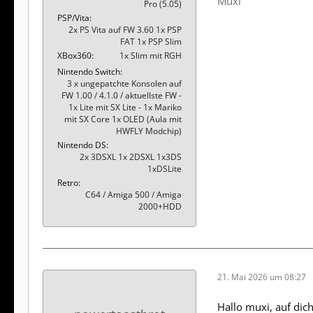
Muxi
Pro (5.05)
PSP/Vita
2x PS Vita auf FW 3.60 1x PSP
FAT 1x PSP Slim
XBox360
1x Slim mit RGH
Nintendo Switch
3 x ungepatchte Konsolen auf
FW 1.00 / 4.1.0 / aktuellste FW -
1x Lite mit SX Lite - 1x Mariko
mit SX Core 1x OLED (Aula mit
HWFLY Modchip)
Nintendo DS
2x 3DSXL 1x 2DSXL 1x3DS
1xDSLite
Retro
C64 / Amiga 500 / Amiga
2000+HDD
21. Mai 2026 um 08:27
Hallo muxi, auf dic