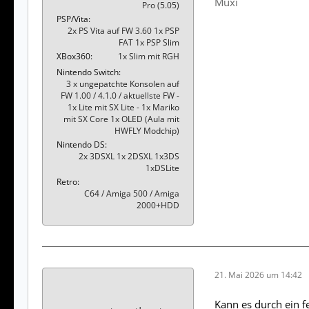
Muxi
Pro (5.05)
PSP/Vita
2x PS Vita auf FW 3.60 1x PSP
FAT 1x PSP Slim
XBox360
1x Slim mit RGH
Nintendo Switch
3 x ungepatchte Konsolen auf
FW 1.00 / 4.1.0 / aktuellste FW -
1x Lite mit SX Lite - 1x Mariko
mit SX Core 1x OLED (Aula mit
HWFLY Modchip)
Nintendo DS
2x 3DSXL 1x 2DSXL 1x3DS
1xDSLite
Retro
C64 / Amiga 500 / Amiga
2000+HDD
21. Mai 2026 um 14:42
Kann es durch ein f