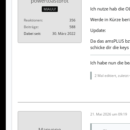
powertoastbrot
Ich nutze hab die O
MIAUU!
Werde in Kürze beri
Reaktionen
356
Beiträge
588
Update:
Dabei seit
30. März 2022
Da das amsPLUS bzw.
schicke dir die keys
Ich habe nun die be
2 Mal editiert, zuletzt
21. Mai 2026 um 09:19
Manyone