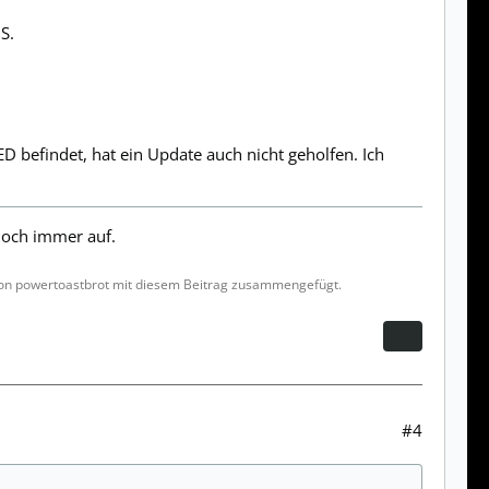
S.
D befindet, hat ein Update auch nicht geholfen. Ich
 noch immer auf.
von powertoastbrot mit diesem Beitrag zusammengefügt.
#4