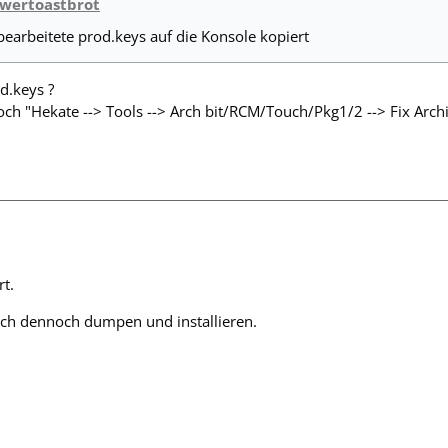
owertoastbrot
bearbeitete prod.keys auf die Konsole kopiert
d.keys ?
 noch "Hekate --> Tools --> Arch bit/RCM/Touch/Pkg1/2 --> Fix Arch
rt.
 ich dennoch dumpen und installieren.