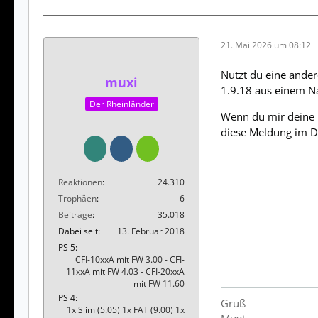
21. Mai 2026 um 08:12
Nutzt du eine ander
muxi
1.9.18 aus einem N
Der Rheinländer
Wenn du mir deine p
diese Meldung im DB
Reaktionen
24.310
Trophäen
6
Beiträge
35.018
Dabei seit
13. Februar 2018
PS 5
CFI-10xxA mit FW 3.00 - CFI-
11xxA mit FW 4.03 - CFI-20xxA
mit FW 11.60
PS 4
Gruß
1x Slim (5.05) 1x FAT (9.00) 1x