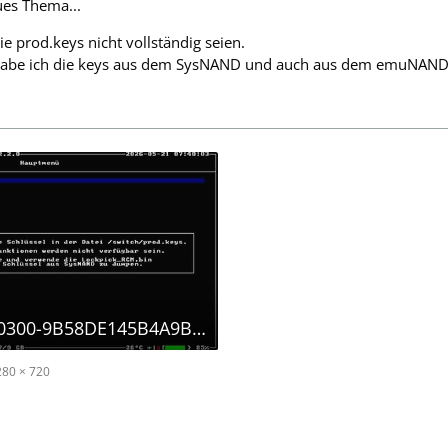
es Thema...
e prod.keys nicht vollständig seien.
abe ich die keys aus dem SysNAND und auch aus dem emuNAND ausg
2026052107400300-9B58DE145B4A9B8A7451479606CF81B9.jpg
280 × 720