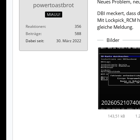
Neues Problem, neu
powertoastbrot
DBI meckert, dass di
MIAUU!
Mit Lockpick_RCM h
Reaktionen
356
gleiche Meldung.
Beiträge
588
Bilder
Dabei seit
30. März 2022
143,51 kB
1.