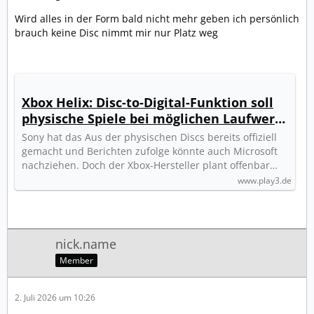
Wird alles in der Form bald nicht mehr geben ich persönlich
brauch keine Disc nimmt mir nur Platz weg
Xbox Helix: Disc-to-Digital-Funktion soll
physische Spiele bei möglichen Laufwerk-
Aus retten
Sony hat das Aus der physischen Discs bereits offiziell
gemacht und Berichten zufolge könnte auch Microsoft
nachziehen. Doch der Xbox-Hersteller plant offenbar…
www.play3.de
nick.name
Member
2. Juli 2026 um 10:26