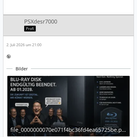
PSXdesr7000
Profi
2. Juli 2026 um 21:00
🤪
Bilder
file_0000000070e071f4bc36fd4ea65725be.png