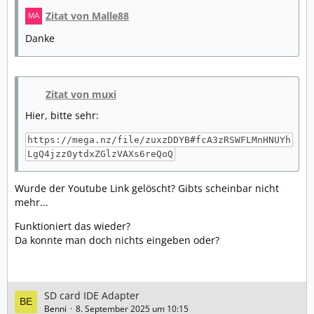
unproblematisch, die Option zu aktivieren.
Zitat von Malle88
Danke
Zitat von muxi
Hier, bitte sehr:
https://mega.nz/file/zuxzDDYB#fcA3zRSWFLMnHNUYh
LgQ4jzz0ytdxZGlzVAXs6reQoQ
Wurde der Youtube Link gelöscht? Gibts scheinbar nicht
mehr...
Funktioniert das wieder?
Da konnte man doch nichts eingeben oder?
SD card IDE Adapter
Benni
8. September 2025 um 10:15