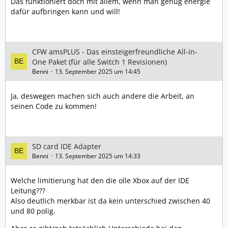
Das funktioniert doch mit allem, wenn man genug energie
Karte im Applet-Modus.
dafür aufbringen kann und will!
• Alle Infotexte mit der korrekten Info-Farbe des Themes
neu eingefärbt.
• NCA-Content-Typen verkürzt. LegalInformation →
Legal, DeltaFragment → Delta.
CFW amsPLUS - Das einsteigerfreundliche All-in-
• Theme-Option hinzugefügt, um die IP-Adresse
One Paket (für alle Switch 1 Revisionen)
auszublenden.
Benni
13. September 2025 um 14:45
• Laden der FTP-Konfiguration aus ftpsrv entfernt.
Sphaira nutzt nun eine eigene Konfiguration.
Ja, deswegen machen sich auch andere die Arbeit, an
• Optionen für FTP und MTP hinzugefügt, um Port,
seinen Code zu kommen!
Benutzer, Passwort sowie die Sichtbarkeit von
benutzerdefinierten Mounts (z. B. Album) einzusehen /
zu ändern.
• Behoben: FTP/MTP-Spiel-Dump schlug fehl, wenn es
SD card IDE Adapter
sich um eine Gamecard mit installiertem Update
Benni
13. September 2025 um 14:33
und/oder DLC handelte. Da die Gamecard nicht
eingelegt war, wurde der Ordner als leer angezeigt.
Dies ist nun behoben – installierte Inhalte werden
Welche limitierung hat den die olle Xbox auf der IDE
angezeigt, egal ob die Gamecard eingelegt ist oder
Leitung???
nicht.
Also deutlich merkbar ist da kein unterschied zwischen 40
und 80 polig.
⸻