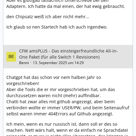
Aber es gibt/gab tatsächlich Unterschiede bei den
Hintergrund der Änderungen am Menüstatus (Akku,
Adaptern. Ich hatte da mal einen, der hat ewig gebraucht.
Uhrzeit):
In diesem Update habe ich die Anzeige von Uhrzeit und
den Chipsatz weiß ich aber nicht mehr...
Akku entfernt und stattdessen die Speichergröße des
Ich glaub so nen Startech hab ich auch irgendwo.
internen Speichers und der SD-Karte hinzugefügt.
Der Grund dafür ist, dass der Platz im Sphaira-Menü
sehr begrenzt ist. Oben können maximal 3 Elemente
gleichzeitig angezeigt werden. Uhrzeit und Akku lassen
CFW amsPLUS - Das einsteigerfreundliche All-in-
sich ohnehin jederzeit über das Drücken/Halten der
One Paket (für alle Switch 1 Revisionen)
Home-Taste abrufen – dadurch waren 2 von 3
Benni
13. September 2025 um 14:29
angezeigten Elementen überflüssig.
Die Anzeige der IP-Adresse ist hingegen nützlich, da
Chatgpt hat das schon vor nem halben Jahr so
man diese normalerweise nur über die Einstellungen
vorgeschrieben!
findet. Die Anzeige der Speichergröße fehlte bisher
Aber die Tools die er mir vorgeschrieben hat, um das
komplett – mit den neu hinzugefügten Mount-Optionen
durchzusetzen waren nicht (mehr) auffindbar.
und der Installation von Spielen usw. wurde es jedoch
Chatti hat zwar alles mit github angezeigt, aber beim
wichtig, diese sichtbar zu machen.
verbinden wollte er immer USER/PW, und beim Seitenaufruf
selbst waren immer 404Errors auf Github angezeigt.
Die beste Lösung war also, die überflüssigen Anzeigen
durch die Speichergrößen zu ersetzen. Als Bonus habe
Ich mein, wenn es nur russisch ist, dann soll er des so
ich eine Theme-Option hinzugefügt, um die Anzeige der
machen. Nett wärs halt, wenn er da einfach ne Sprachdatei
IP-Adresse zu deaktivieren, falls du diese nicht