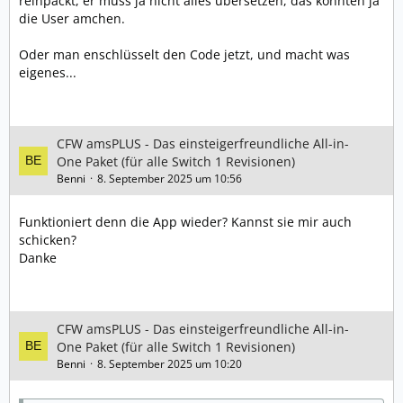
reinpackt, er muss ja nicht alles übersetzen, das könnten ja
brauchst.
die User amchen.
⸻
Oder man enschlüsselt den Code jetzt, und macht was
Zugriff auf Mounts via FTP/MTP:
eigenes...
Du kannst nun deine benutzerdefinierten Mounts (FTP,
SFTP, HTTP, Webdav, SMB, NFS) über Sphairas FTP / MTP
nutzen!
CFW amsPLUS - Das einsteigerfreundliche All-in-
So geht’s:
One Paket (für alle Switch 1 Revisionen)
1. Aktiviere zunächst die Option „Show mounts“ in den
Benni
8. September 2025 um 10:56
Netzwerkeinstellungen für FTP oder MTP.
2. Verbinde dich dann entweder per USB-Kabel (MTP)
Funktioniert denn die App wieder? Kannst sie mir auch
oder mit einem FTP-Client wie FileZilla mit deiner
schicken?
Switch.
Danke
3. Dort siehst du einen Ordner namens „mounts“, der
alle benutzerdefinierten Mounts enthält.
Der Grund, warum diese Option standardmäßig
CFW amsPLUS - Das einsteigerfreundliche All-in-
deaktiviert ist: Manche PC-Clients scannen Ordner
One Paket (für alle Switch 1 Revisionen)
rekursiv, um deren Inhalt zu überprüfen. Würden alle
Benni
8. September 2025 um 10:20
Netzwerk-Mounts gleichzeitig rekursiv durchsucht, wäre
das sehr langsam. Die meisten Clients (Windows,
FileZilla) tun dies jedoch nicht, daher ist es in der Regel