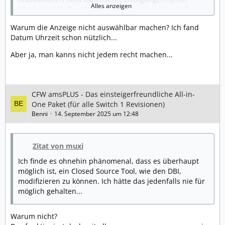
Alles anzeigen
Windows, bei dem der MTP-Client nach mehr als 5
Sekunden Inaktivität ein Timeout verursachte. Dies trat
Warum die Anzeige nicht auswählbar machen? Ich fand
nur unter Windows auf und nur beim Installieren einer
Datum Uhrzeit schon nützlich...
NSZ, da es während des Dekomprimierens blockierte.
• Behoben: Stapelgröße des FTP-Servers war zu klein,
Aber ja, man kanns nicht jedem recht machen...
was beim Auflisten von benutzerdefinierten Mounts zu
Abstürzen führen konnte.
• Behoben: FTP-Spiel-Dump schlug fehl, wenn der FTP-
Client versuchte, über die gesamte Dateigröße hinaus
CFW amsPLUS - Das einsteigerfreundliche All-in-
zu lesen. Statt Null (EOF) zurückzugeben, wurde ein
One Paket (für alle Switch 1 Revisionen)
Fehler zurückgegeben.
Benni
14. September 2025 um 12:48
• „Mounts“ zu FTP und MTP hinzugefügt, sodass du auf
benutzerdefinierte Mounts zugreifen kannst. Beispiel:
Zugriff auf dein SMB-Mount über MTP.
Zitat von muxi
• Spinner hinzugefügt, der beim Laden von Icons für
Homebrew / Spiele / Speicherstände angezeigt wird.
Ich finde es ohnehin phänomenal, dass es überhaupt
• Anzeige der Speichergröße für internen Speicher und
möglich ist, ein Closed Source Tool, wie den DBI,
SD-Karte am oberen Bildschirmrand (ersetzt Akku und
modifizieren zu können. Ich hätte das jedenfalls nie für
aktuelle Uhrzeit).
möglich gehalten...
• Bei aktiver WLAN-Verbindung wird die Signalstärke
angezeigt (bald durch Balken ersetzt).
Warum nicht?
• Behoben: Dumpen von Speicherständen auf die SD-