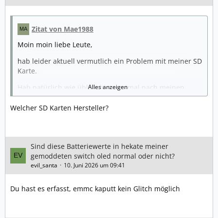
Zitat von Mae1988
Moin moin liebe Leute,
hab leider aktuell vermutlich ein Problem mit meiner SD
Karte.
Hab natürlich wie üblich hier erstmal nach meinen
Alles anzeigen
Problem gesucht, aber leider nur zum Teil das Problem
so schon einmal gefunden wie ich es habe.
Welcher SD Karten Hersteller?
Undzwar laden spiele plötzlich extrem langsam,ebenso
dauert kopieren von der Karte sehr lange. Das sollte ja
Sind diese Batteriewerte in hekate meiner
so wie ich gelesen habe, dass typische Symptome sein.
gemoddeten switch oled normal oder nicht?
evil_santa
10. Juni 2026 um 09:41
Was bei mir aber jetzt noch dazu kommt, ist, wenn ich
auf SD Karten Info gehen, sich jedes Mal die Switch
Du hast es erfasst, emmc kaputt kein Glitch möglich
einfriert
Spricht das dann eindeutig für die SD Karte?