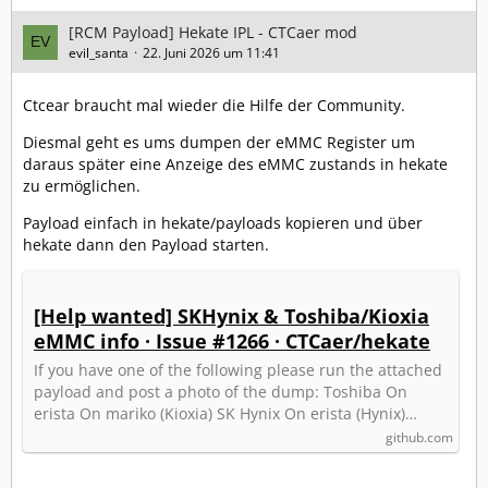
[RCM Payload] Hekate IPL - CTCaer mod
evil_santa
22. Juni 2026 um 11:41
Ctcear braucht mal wieder die Hilfe der Community.
Diesmal geht es ums dumpen der eMMC Register um
daraus später eine Anzeige des eMMC zustands in hekate
zu ermöglichen.
Payload einfach in hekate/payloads kopieren und über
hekate dann den Payload starten.
[Help wanted] SKHynix & Toshiba/Kioxia
eMMC info · Issue #1266 · CTCaer/hekate
If you have one of the following please run the attached
payload and post a photo of the dump: Toshiba On
erista On mariko (Kioxia) SK Hynix On erista (Hynix)…
github.com