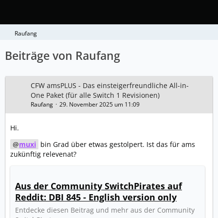
Raufang
Beiträge von Raufang
CFW amsPLUS - Das einsteigerfreundliche All-in-
One Paket (für alle Switch 1 Revisionen)
Raufang
29. November 2025 um 11:09
Hi.
muxi
bin Grad über etwas gestolpert. Ist das für ams
zukünftig relevenat?
Aus der Community SwitchPirates auf
Reddit: DBI 845 - English version only
Entdecke diesen Beitrag und mehr aus der Community