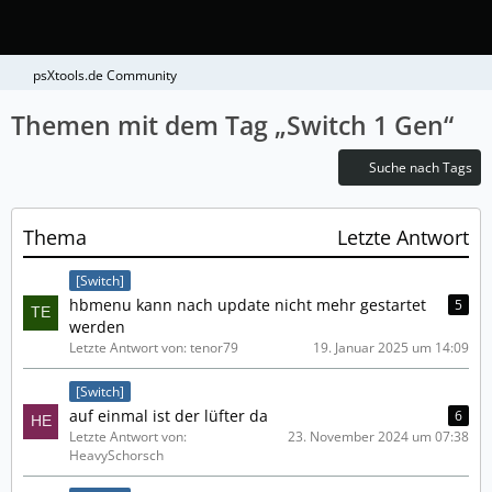
psXtools.de Community
Themen mit dem Tag „Switch 1 Gen“
Suche nach Tags
Thema
Letzte Antwort
[Switch]
hbmenu kann nach update nicht mehr gestartet
5
werden
Letzte Antwort von: tenor79
19. Januar 2025 um 14:09
[Switch]
auf einmal ist der lüfter da
6
Letzte Antwort von:
23. November 2024 um 07:38
HeavySchorsch