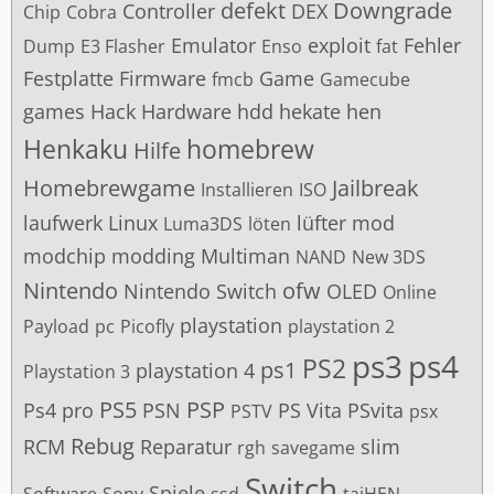
defekt
Downgrade
Controller
DEX
Chip
Cobra
Emulator
exploit
Fehler
Dump
E3 Flasher
Enso
fat
Festplatte
Firmware
Game
fmcb
Gamecube
games
Hack
Hardware
hdd
hekate
hen
Henkaku
homebrew
Hilfe
Homebrewgame
Jailbreak
Installieren
ISO
laufwerk
Linux
lüfter
mod
Luma3DS
löten
modchip
modding
Multiman
NAND
New 3DS
Nintendo
ofw
Nintendo Switch
OLED
Online
playstation
Payload
pc
Picofly
playstation 2
ps3
ps4
PS2
ps1
playstation 4
Playstation 3
PS5
PSP
Ps4 pro
PSN
PS Vita
PSvita
PSTV
psx
Rebug
RCM
Reparatur
slim
rgh
savegame
Switch
Spiele