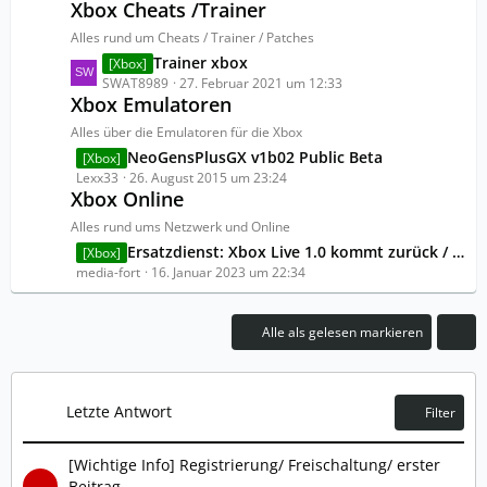
B
Xbox Cheats /Trainer
t
ä
e
z
Alles rund um Cheats / Trainer / Patches
g
i
t
e
L
Trainer xbox
[Xbox]
t
e
e
SWAT8989
27. Februar 2021 um 12:33
r
B
Xbox Emulatoren
t
ä
e
z
Alles über die Emulatoren für die Xbox
g
i
t
e
L
NeoGensPlusGX v1b02 Public Beta
[Xbox]
t
e
e
Lexx33
26. August 2015 um 23:24
r
B
Xbox Online
t
ä
e
z
Alles rund ums Netzwerk und Online
g
i
t
e
L
Ersatzdienst: Xbox Live 1.0 kommt zurück / Anmeldungen jetzt möglich
[Xbox]
t
e
e
media-fort
16. Januar 2023 um 22:34
r
B
t
ä
e
z
g
i
Alle als gelesen markieren
t
e
t
e
r
B
ä
e
Letzte Antwort
Filter
g
i
e
t
[Wichtige Info] Registrierung/ Freischaltung/ erster
r
Beitrag