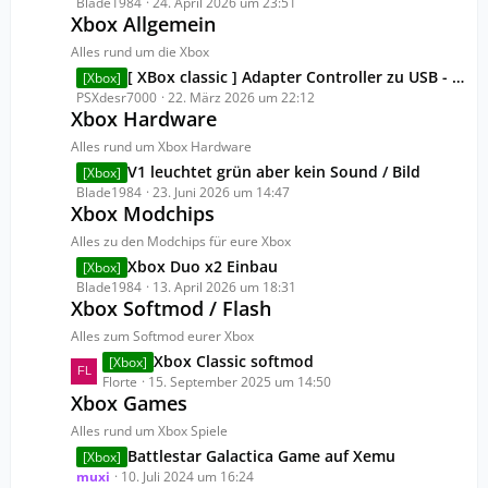
e
Blade1984
24. April 2026 um 23:51
ä
B
Xbox Allgemein
t
g
e
z
Alles rund um die Xbox
e
i
t
L
[ XBox classic ] Adapter Controller zu USB - kein Controller funktioniert
[Xbox]
t
e
e
PSXdesr7000
22. März 2026 um 22:12
r
B
Xbox Hardware
t
ä
e
z
Alles rund um Xbox Hardware
g
i
t
e
L
V1 leuchtet grün aber kein Sound / Bild
[Xbox]
t
e
e
Blade1984
23. Juni 2026 um 14:47
r
B
Xbox Modchips
t
ä
e
z
Alles zu den Modchips für eure Xbox
g
i
t
e
L
Xbox Duo x2 Einbau
[Xbox]
t
e
e
Blade1984
13. April 2026 um 18:31
r
B
Xbox Softmod / Flash
t
ä
e
z
Alles zum Softmod eurer Xbox
g
i
t
e
L
Xbox Classic softmod
[Xbox]
t
e
e
Florte
15. September 2025 um 14:50
r
B
Xbox Games
t
ä
e
z
Alles rund um Xbox Spiele
g
i
t
e
L
Battlestar Galactica Game auf Xemu
[Xbox]
t
e
e
muxi
10. Juli 2024 um 16:24
r