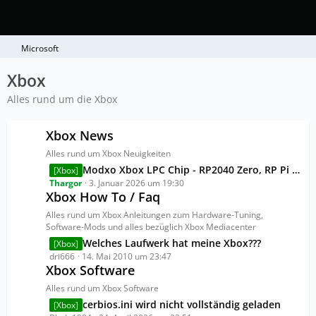
Microsoft
Xbox
Alles rund um die Xbox
Xbox News
Alles rund um Xbox Neuigkeiten
L
Modxo Xbox LPC Chip - RP2040 Zero, RP Pi Pico
[Xbox]
e
Thargor
3. Januar 2026 um 19:30
Xbox How To / Faq
t
z
Alles rund um Xbox Anleitungen zum Hardware-Tuning,
t
Software-Mods und alles bezüglich Xbox Mediacenter
e
L
Welches Laufwerk hat meine Xbox???
[Xbox]
B
e
dri666
14. Mai 2010 um 23:47
e
Xbox Software
t
i
z
Alles rund um Xbox Software
t
t
L
cerbios.ini wird nicht vollständig geladen
[Xbox]
r
e