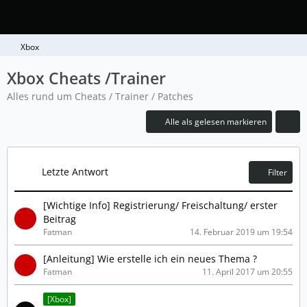
Xbox
Xbox Cheats /Trainer
Alles rund um Cheats / Trainer / Patches
Alle als gelesen markieren
Letzte Antwort
Filter
[Wichtige Info] Registrierung/ Freischaltung/ erster
Beitrag
Fatman
14. Februar 2019 um 19:54
[Anleitung] Wie erstelle ich ein neues Thema ?
Fatman
11. April 2017 um 20:55
[Xbox]