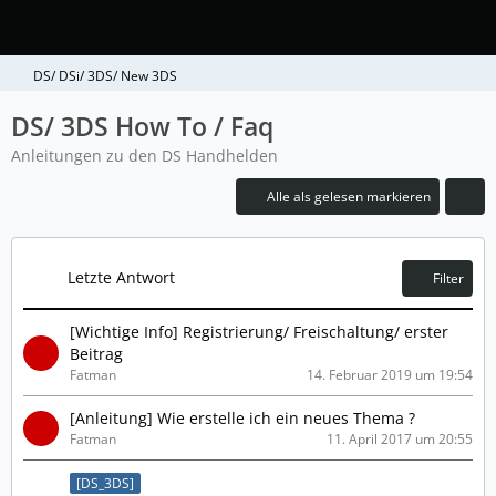
DS/ DSi/ 3DS/ New 3DS
DS/ 3DS How To / Faq
Anleitungen zu den DS Handhelden
Alle als gelesen markieren
Letzte Antwort
Filter
[Wichtige Info] Registrierung/ Freischaltung/ erster
Beitrag
Fatman
14. Februar 2019 um 19:54
[Anleitung] Wie erstelle ich ein neues Thema ?
Fatman
11. April 2017 um 20:55
[DS_3DS]