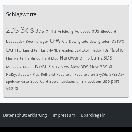
Schlagworte
3ds
2DS
3ds xl
b9s
9.2
Anleitung
Autoboot
BlueCard
CFW
bootloader
Bootmanager
Cia
Downgrade
downgraden
DSTWO
Dump
Flasher
Einrichten
EmuNAND9
exploit
EZ-FLASH Redux
FBi
Hardware
Luma3DS
Flashkarte
Hardmod
Hard Mod
Info
NAND
New
New 3DS
New 3DS XL
Menuhax
Modul
NDS
PlaiSysUpdater
Plus
ReiNand
Reparatur
Reparaturen
Sky3ds
SKY3DS+
usb port
speicherkarte
SuperCard
Systemupdates
unlink
updaten
XL
V9.2
Datenschutzerklärung
Impressum
Boardregeln