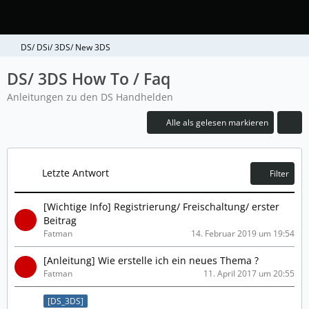
DS/ DSi/ 3DS/ New 3DS
DS/ 3DS How To / Faq
Anleitungen zu den DS Handhelden
Alle als gelesen markieren
Letzte Antwort
Filter
[Wichtige Info] Registrierung/ Freischaltung/ erster
Beitrag
Fatman
14. Februar 2019 um 19:54
[Anleitung] Wie erstelle ich ein neues Thema ?
Fatman
11. April 2017 um 20:55
[DS_3DS]