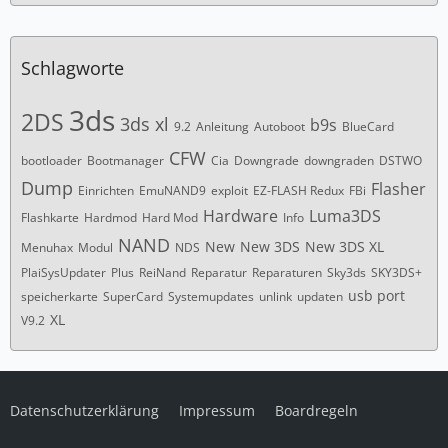
Schlagworte
3ds
2DS
3ds xl
b9s
9.2
Anleitung
Autoboot
BlueCard
CFW
bootloader
Bootmanager
Cia
Downgrade
downgraden
DSTWO
Dump
Flasher
Einrichten
EmuNAND9
exploit
EZ-FLASH Redux
FBi
Hardware
Luma3DS
Flashkarte
Hardmod
Hard Mod
Info
NAND
New
New 3DS
New 3DS XL
Menuhax
Modul
NDS
PlaiSysUpdater
Plus
ReiNand
Reparatur
Reparaturen
Sky3ds
SKY3DS+
usb port
speicherkarte
SuperCard
Systemupdates
unlink
updaten
XL
V9.2
Datenschutzerklärung
Impressum
Boardregeln