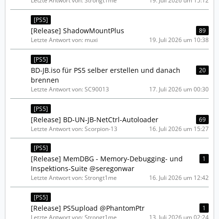
Letzte Antwort von: Strongt1me
19. Juli 2026 um 15:12
[PS5]
[Release] ShadowMountPlus
89
Letzte Antwort von: muxi
19. Juli 2026 um 10:38
[PS5]
BD-JB.iso für PS5 selber erstellen und danach
20
brennen
Letzte Antwort von: SC90013
17. Juli 2026 um 00:30
[PS5]
[Release] BD-UN-JB-NetCtrl-Autoloader
69
Letzte Antwort von: Scorpion-13
16. Juli 2026 um 15:27
[PS5]
[Release] MemDBG - Memory-Debugging- und
1
Inspektions-Suite @seregonwar
Letzte Antwort von: Strongt1me
16. Juli 2026 um 12:42
[PS5]
[Release] PS5upload @PhantomPtr
1
Letzte Antwort von: Strongt1me
13. Juli 2026 um 02:24