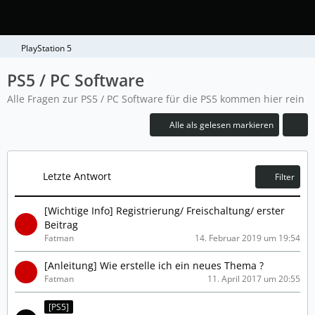
PlayStation 5
PS5 / PC Software
Alle Fragen zur PS5 / PC Software für die PS5 kommen hier rein
Alle als gelesen markieren
Letzte Antwort
Filter
[Wichtige Info] Registrierung/ Freischaltung/ erster
Beitrag
Fatman
14. Februar 2019 um 19:54
[Anleitung] Wie erstelle ich ein neues Thema ?
Fatman
11. April 2017 um 20:55
[PS5]