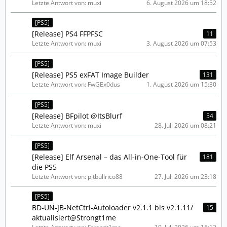
Letzte Antwort von: muxi
6. August 2026 um 18:52
[PS5]
[Release] PS4 FFPFSC
11
Letzte Antwort von: muxi
3. August 2026 um 07:53
[PS5]
[Release] PS5 exFAT Image Builder
131
Letzte Antwort von: FwGEx0dus
1. August 2026 um 15:30
[PS5]
[Release] BFpilot @ItsBlurf
54
Letzte Antwort von: muxi
28. Juli 2026 um 08:21
[PS5]
[Release] Elf Arsenal – das All-in-One-Tool für
181
die PS5
Letzte Antwort von: pitbullrico88
27. Juli 2026 um 23:18
[PS5]
BD-UN-JB-NetCtrl-Autoloader v2.1.1 bis v2.1.11/
15
aktualisiert@Strongt1me