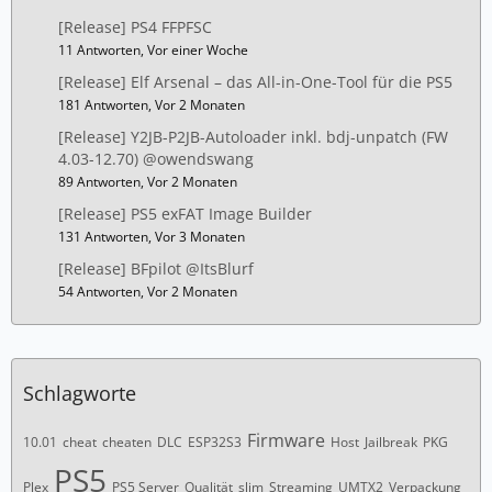
[Release] PS4 FFPFSC
11 Antworten, Vor einer Woche
[Release] Elf Arsenal – das All-in-One-Tool für die PS5
181 Antworten, Vor 2 Monaten
[Release] Y2JB-P2JB-Autoloader inkl. bdj-unpatch (FW
4.03-12.70) @owendswang
89 Antworten, Vor 2 Monaten
[Release] PS5 exFAT Image Builder
131 Antworten, Vor 3 Monaten
[Release] BFpilot @ItsBlurf
54 Antworten, Vor 2 Monaten
Schlagworte
Firmware
10.01
cheat
cheaten
DLC
ESP32S3
Host
Jailbreak
PKG
PS5
Plex
PS5 Server
Qualität
slim
Streaming
UMTX2
Verpackung