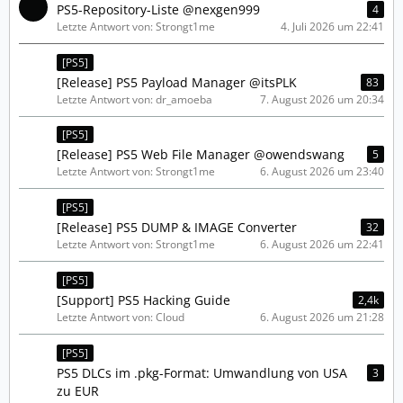
PS5-Repository-Liste @nexgen999
4
Letzte Antwort von: Strongt1me
4. Juli 2026 um 22:41
[PS5]
[Release] PS5 Payload Manager @itsPLK
83
Letzte Antwort von: dr_amoeba
7. August 2026 um 20:34
[PS5]
[Release] PS5 Web File Manager @owendswang
5
Letzte Antwort von: Strongt1me
6. August 2026 um 23:40
[PS5]
[Release] PS5 DUMP & IMAGE Converter
32
Letzte Antwort von: Strongt1me
6. August 2026 um 22:41
[PS5]
[Support] PS5 Hacking Guide
2,4k
Letzte Antwort von: Cloud
6. August 2026 um 21:28
[PS5]
PS5 DLCs im .pkg-Format: Umwandlung von USA
3
zu EUR