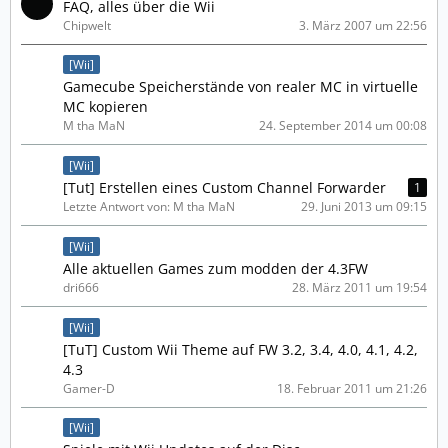
FAQ, alles über die Wii
Chipwelt
3. März 2007 um 22:56
[Wii]
Gamecube Speicherstände von realer MC in virtuelle
MC kopieren
M tha MaN
24. September 2014 um 00:08
[Wii]
[Tut] Erstellen eines Custom Channel Forwarder
1
Letzte Antwort von: M tha MaN
29. Juni 2013 um 09:15
[Wii]
Alle aktuellen Games zum modden der 4.3FW
dri666
28. März 2011 um 19:54
[Wii]
[TuT] Custom Wii Theme auf FW 3.2, 3.4, 4.0, 4.1, 4.2,
4.3
Gamer-D
18. Februar 2011 um 21:26
[Wii]