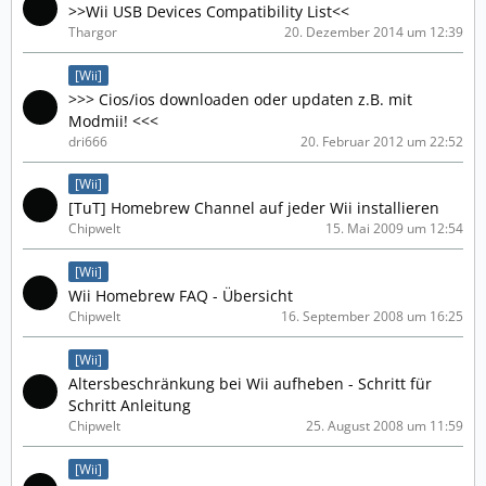
>>Wii USB Devices Compatibility List<<
Thargor
20. Dezember 2014 um 12:39
[Wii]
>>> Cios/ios downloaden oder updaten z.B. mit
Modmii! <<<
dri666
20. Februar 2012 um 22:52
[Wii]
[TuT] Homebrew Channel auf jeder Wii installieren
Chipwelt
15. Mai 2009 um 12:54
[Wii]
Wii Homebrew FAQ - Übersicht
Chipwelt
16. September 2008 um 16:25
[Wii]
Altersbeschränkung bei Wii aufheben - Schritt für
Schritt Anleitung
Chipwelt
25. August 2008 um 11:59
[Wii]