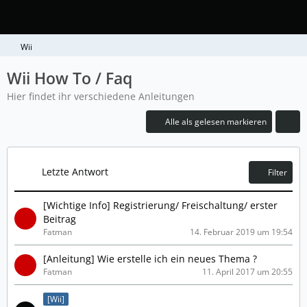
Wii
Wii How To / Faq
Hier findet ihr verschiedene Anleitungen
Alle als gelesen markieren
Letzte Antwort
Filter
[Wichtige Info] Registrierung/ Freischaltung/ erster
Beitrag
Fatman
14. Februar 2019 um 19:54
[Anleitung] Wie erstelle ich ein neues Thema ?
Fatman
11. April 2017 um 20:55
[Wii]