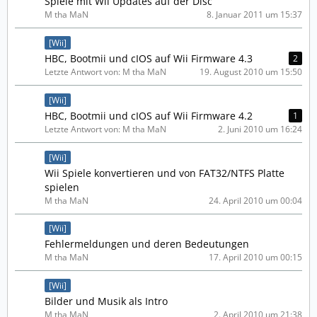
Spiele mit Wii Updates auf der Disc
M tha MaN
8. Januar 2011 um 15:37
[Wii]
HBC, Bootmii und cIOS auf Wii Firmware 4.3
2
Letzte Antwort von: M tha MaN
19. August 2010 um 15:50
[Wii]
HBC, Bootmii und cIOS auf Wii Firmware 4.2
1
Letzte Antwort von: M tha MaN
2. Juni 2010 um 16:24
[Wii]
Wii Spiele konvertieren und von FAT32/NTFS Platte
spielen
M tha MaN
24. April 2010 um 00:04
[Wii]
Fehlermeldungen und deren Bedeutungen
M tha MaN
17. April 2010 um 00:15
[Wii]
Bilder und Musik als Intro
M tha MaN
2. April 2010 um 21:38