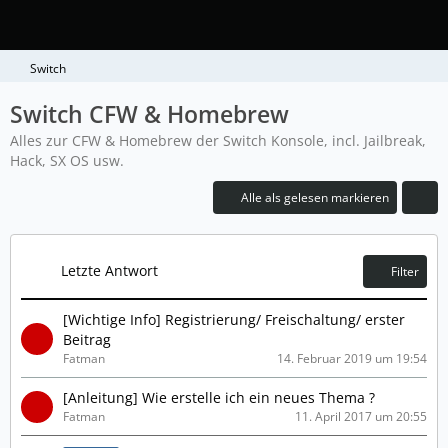
Switch
Switch CFW & Homebrew
Alles zur CFW & Homebrew der Switch Konsole, incl. Jailbreak,
Hack, SX OS usw.
Alle als gelesen markieren
Letzte Antwort
Filter
[Wichtige Info] Registrierung/ Freischaltung/ erster
Beitrag
Fatman
14. Februar 2019 um 19:54
[Anleitung] Wie erstelle ich ein neues Thema ?
Fatman
11. April 2017 um 20:55