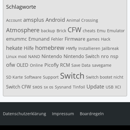
Schlagworte
amsplus
Android
Account
Animal Crossing
CFW
Atmosphere
backup
Brick
cheats
Emu
Emulator
emummc
Emunand
Firmware
Fehler
games
Hack
homebrew
hekate
Hilfe
HWfly
Installieren
Jailbreak
Nintendo
Nintendo Switch
nro
nsp
Linux
mod
NAND
ofw
OLED
Picofly
RCM
Online
Save Data
savegame
Switch
SD Karte
Software
Support
Switch bootet nicht
Update
Switch CFW
sxos
sx os
Sysnand
Tinfoil
USB
XCI
Datenschutzerklärung
Impressum
Boardregeln