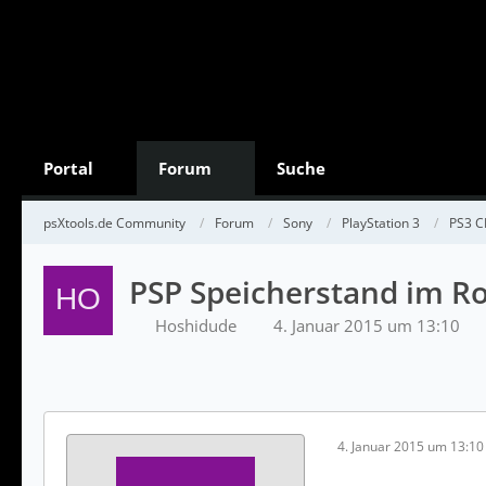
Portal
Forum
Suche
psXtools.de Community
Forum
Sony
PlayStation 3
PS3 
PSP Speicherstand im Ro
Hoshidude
4. Januar 2015 um 13:10
4. Januar 2015 um 13:10