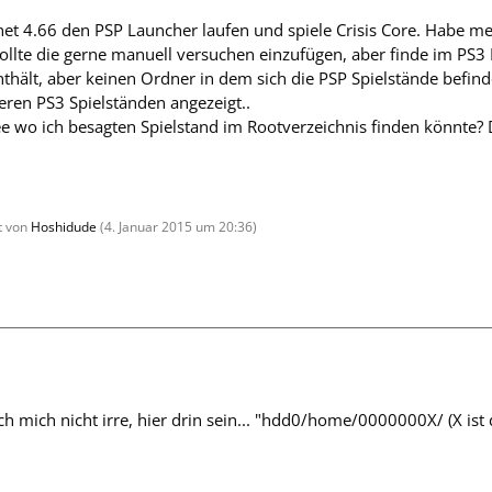
et 4.66 den PSP Launcher laufen und spiele Crisis Core. Habe mei
ollte die gerne manuell versuchen einzufügen, aber finde im PS3
enthält, aber keinen Ordner in dem sich die PSP Spielstände befin
ren PS3 Spielständen angezeigt..
ee wo ich besagten Spielstand im Rootverzeichnis finden könnte
zt von
Hoshidude
(
4. Januar 2015 um 20:36
)
h mich nicht irre, hier drin sein... "hdd0/home/0000000X/ (X ist