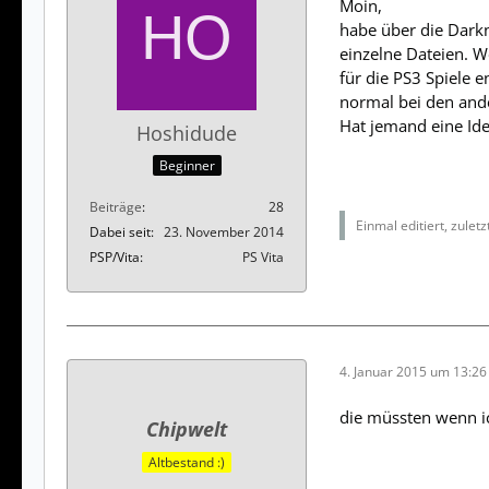
Moin,
habe über die Darkn
einzelne Dateien. W
für die PS3 Spiele 
normal bei den ande
Hat jemand eine Id
Hoshidude
Beginner
Beiträge
28
Einmal editiert, zulet
Dabei seit
23. November 2014
PSP/Vita
PS Vita
4. Januar 2015 um 13:26
die müssten wenn ic
Chipwelt
Altbestand :)