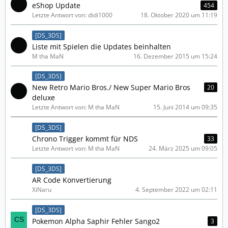
eShop Update
454
Letzte Antwort von: didi1000
18. Oktober 2020 um 11:19
[DS_3DS]
Liste mit Spielen die Updates beinhalten
M tha MaN
16. Dezember 2015 um 15:24
[DS_3DS]
New Retro Mario Bros./ New Super Mario Bros
20
deluxe
Letzte Antwort von: M tha MaN
15. Juni 2014 um 09:35
[DS_3DS]
Chrono Trigger kommt für NDS
33
Letzte Antwort von: M tha MaN
24. März 2025 um 09:05
[DS_3DS]
AR Code Konvertierung
XiNaru
4. September 2022 um 02:11
[DS_3DS]
Pokemon Alpha Saphir Fehler Sango2
3