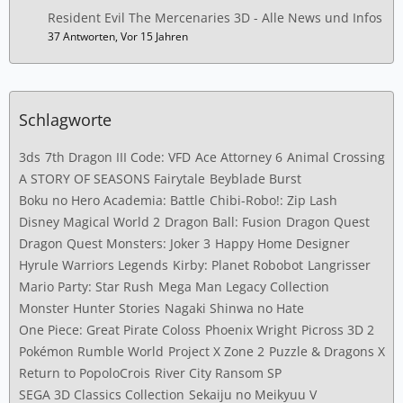
Resident Evil The Mercenaries 3D - Alle News und Infos
37 Antworten, Vor 15 Jahren
Schlagworte
3ds
7th Dragon III Code: VFD
Ace Attorney 6
Animal Crossing
A STORY OF SEASONS Fairytale
Beyblade Burst
Boku no Hero Academia: Battle
Chibi-Robo!: Zip Lash
Disney Magical World 2
Dragon Ball: Fusion
Dragon Quest
Dragon Quest Monsters: Joker 3
Happy Home Designer
Hyrule Warriors Legends
Kirby: Planet Robobot
Langrisser
Mario Party: Star Rush
Mega Man Legacy Collection
Monster Hunter Stories
Nagaki Shinwa no Hate
One Piece: Great Pirate Coloss
Phoenix Wright
Picross 3D 2
Pokémon Rumble World
Project X Zone 2
Puzzle & Dragons X
Return to PopoloCrois
River City Ransom SP
SEGA 3D Classics Collection
Sekaiju no Meikyuu V