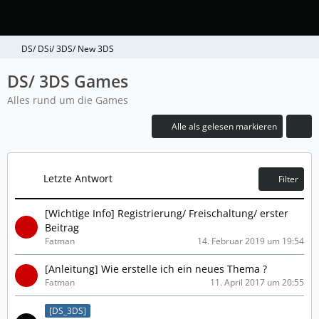
DS/ DSi/ 3DS/ New 3DS
DS/ 3DS Games
Alles rund um die Games
Alle als gelesen markieren
Letzte Antwort
Filter
[Wichtige Info] Registrierung/ Freischaltung/ erster
Beitrag
Fatman
14. Februar 2019 um 19:54
[Anleitung] Wie erstelle ich ein neues Thema ?
Fatman
11. April 2017 um 20:55
[DS_3DS]