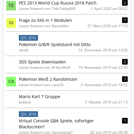
PES 2013 World Cup Russia 2018 Patch
2
Letzte Antwort von: TeleTubby666
1. April 2020 um 00:02
Frage zu XXX in 1 Modulen
7
Letzte Antwort von: BaamAlex
27. März 2020 um 17:13
[DS_3DS]
Pokemon G/B/R Spielstand mit Ditto
den0z
16. Dezember 2019 um 13:05
3DS Spiele downloaden
2
Letzte Antwort von: M tha MaN
19. November 2019 um 22:35
Pokemon Weiß 2 Randomizer
7
Letzte Antwort von: canx35
3. November 2019 um 14:52
Mario Kart 7 Gruppe
bokbok
7. Oktober 2019 um 21:13
[DS_3DS]
Virtual Console GBA Spiele, sofortiger
1
Blackscreen?
Letzte Antwort von: Saschaking7
26. Juni 2019 um 08:28