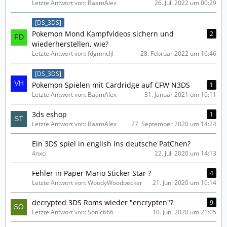
Letzte Antwort von: BaamAlex
26. Juli 2022 um 00:29
[DS_3DS]
Pokemon Mond Kampfvideos sichern und
2
wiederherstellen, wie?
Letzte Antwort von: fdgmncljl
28. Februar 2022 um 16:46
[DS_3DS]
Pokemon Spielen mit Cardridge auf CFW N3DS
1
Letzte Antwort von: BaamAlex
31. Januar 2021 um 16:11
3ds eshop
1
Letzte Antwort von: BaamAlex
27. September 2020 um 14:24
Ein 3DS spiel in english ins deutsche PatChen?
4nxci
22. Juli 2020 um 14:13
Fehler in Paper Mario Sticker Star ?
4
Letzte Antwort von: WoodyWoodpecker
21. Juni 2020 um 10:14
decrypted 3DS Roms wieder "encrypten"?
9
Letzte Antwort von: Sonic666
10. Juni 2020 um 21:05