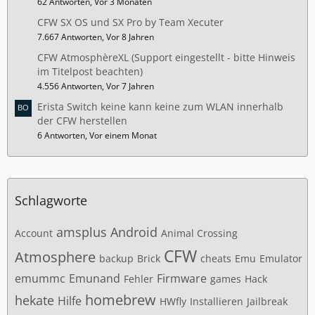
62 Antworten, Vor 3 Monaten
CFW SX OS und SX Pro by Team Xecuter
7.667 Antworten, Vor 8 Jahren
CFW AtmosphèreXL (Support eingestellt - bitte Hinweis
im Titelpost beachten)
4.556 Antworten, Vor 7 Jahren
Erista Switch keine kann keine zum WLAN innerhalb
der CFW herstellen
6 Antworten, Vor einem Monat
Schlagworte
amsplus
Android
Account
Animal Crossing
CFW
Atmosphere
backup
Brick
cheats
Emu
Emulator
emummc
Emunand
Firmware
Fehler
games
Hack
homebrew
hekate
Hilfe
HWfly
Installieren
Jailbreak