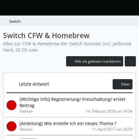
Switch
Switch CFW & Homebrew
Alles zur CFW & Homebrew der Switch Konsole, incl. Jailbreak,
Hack, SX OS usw.
Alle als gelesen markieren
Letzte Antwort
Filter
[Wichtige Info] Registrierung/ Freischaltung/ erster
Beitrag
Fatman
14. Februar 2019 um 19:54
[Anleitung] Wie erstelle ich ein neues Thema ?
Fatman
11. April 2017 um 20:55