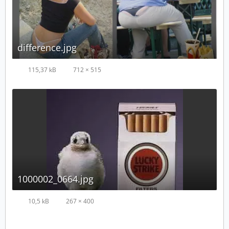
difference.jpg
115,37 kB
712 × 515
1000002_0664.jpg
10,5 kB
267 × 400