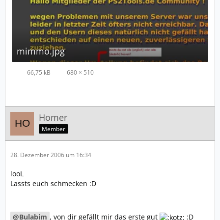
mimmo.jpg
66,75 kB
680 × 510
Homer
Member
28. Dezember 2006 um 16:34
looL
Lassts euch schmecken :D
Bulabim
, von dir gefällt mir das erste gut
:D