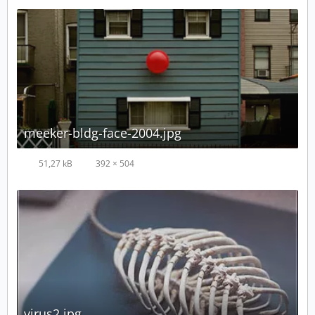
meeker-bldg-face-2004.jpg
51,27 kB
392 × 504
virus2.jpg