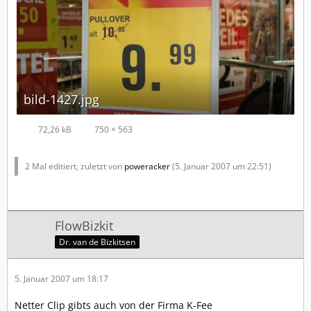
bild-1427.jpg
72,26 kB
750 × 563
2 Mal editiert, zuletzt von
poweracker
(
5. Januar 2007 um 22:51
)
FlowBizkit
Dr. van de Bizkitsen
5. Januar 2007 um 18:17
Netter Clip gibts auch von der Firma K-Fee