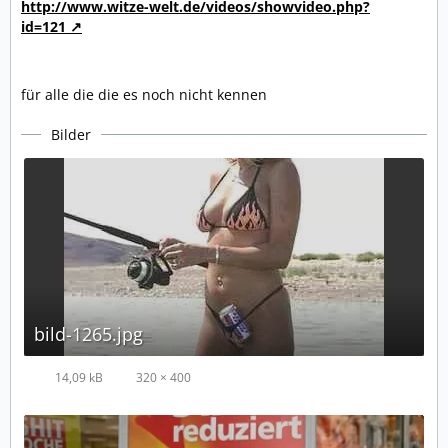
http://www.witze-welt.de/videos/showvideo.php?
id=121
für alle die die es noch nicht kennen
Bilder
bild-1265.jpg
14,09 kB
320 × 400