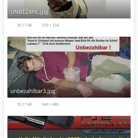
UNBEZAHL.jpg
35,17 kB
370 × 534
unbezahlbar3.jpg
55,17 kB
640 × 480