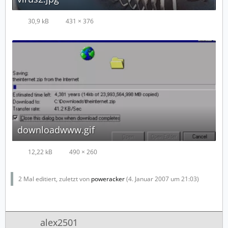
30,9 kB
431 × 376
downloadwww.gif
12,22 kB
490 × 260
2 Mal editiert, zuletzt von
poweracker
(
4. Januar 2007 um 21:03
)
alex2501