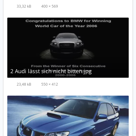
33,32 kB
400 × 569
2 Audi lässt sich nicht bitten.jpg
23,48 kB
550 × 412