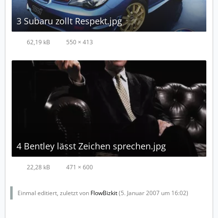
3 Subaru zollt Respekt.jpg
62,19 kB
550 × 413
4 Bentley lässt Zeichen sprechen.jpg
22,28 kB
471 × 600
Einmal editiert, zuletzt von
FlowBizkit
(
5. Januar 2007 um 16:02
)