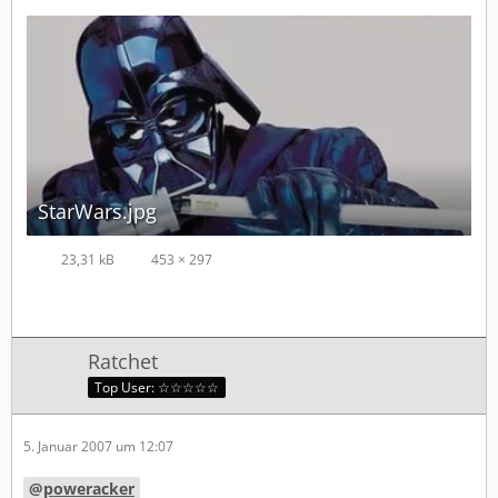
StarWars.jpg
23,31 kB
453 × 297
Ratchet
Top User: ☆☆☆☆☆
5. Januar 2007 um 12:07
poweracker