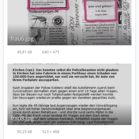
frau6.jpg
49,81 kB
640 × 475
frau8.jpg
50,25 kB
523 × 408