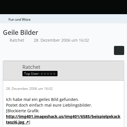
Fun und Witze
Geile Bilder
Ratchet
28. Dezember 2006 um 16:02
Ratchet
Top User: ☆☆☆☆☆
28. Dezember 2006 um 16:02
Ich habe mal ein geiles Bild gefunden.
Postet doch einfach mal eure Lieblingsbilder.
[Blockierte Grafik:
http://img401.imageshack.us/img401/6585/beispielgekack
teszi6.jpg
]