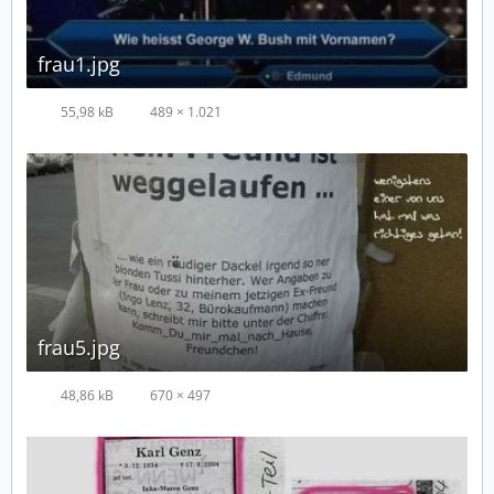
frau1.jpg
55,98 kB
489 × 1.021
frau5.jpg
48,86 kB
670 × 497