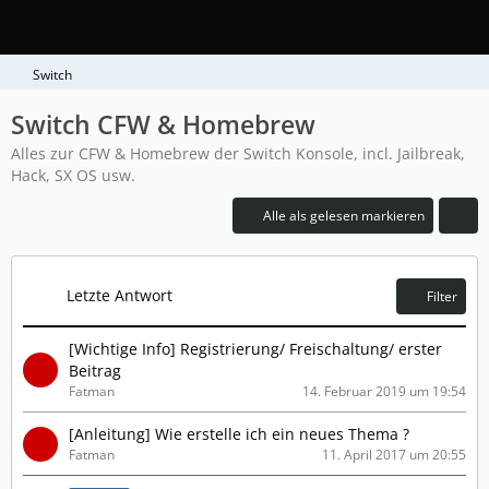
Switch
Switch CFW & Homebrew
Alles zur CFW & Homebrew der Switch Konsole, incl. Jailbreak,
Hack, SX OS usw.
Alle als gelesen markieren
Letzte Antwort
Filter
[Wichtige Info] Registrierung/ Freischaltung/ erster
Beitrag
Fatman
14. Februar 2019 um 19:54
[Anleitung] Wie erstelle ich ein neues Thema ?
Fatman
11. April 2017 um 20:55