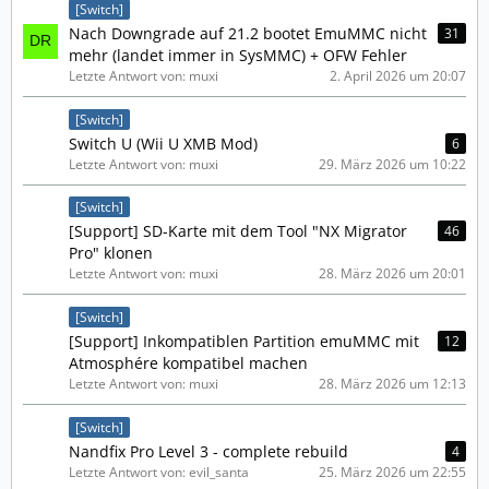
[Switch]
Nach Downgrade auf 21.2 bootet EmuMMC nicht
31
mehr (landet immer in SysMMC) + OFW Fehler
Letzte Antwort von: muxi
2. April 2026 um 20:07
[Switch]
Switch U (Wii U XMB Mod)
6
Letzte Antwort von: muxi
29. März 2026 um 10:22
[Switch]
[Support] SD-Karte mit dem Tool "NX Migrator
46
Pro" klonen
Letzte Antwort von: muxi
28. März 2026 um 20:01
[Switch]
[Support] Inkompatiblen Partition emuMMC mit
12
Atmosphére kompatibel machen
Letzte Antwort von: muxi
28. März 2026 um 12:13
[Switch]
Nandfix Pro Level 3 - complete rebuild
4
Letzte Antwort von: evil_santa
25. März 2026 um 22:55