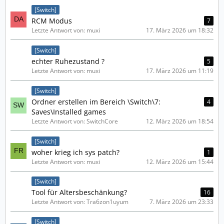
[Switch]
RCM Modus
7
Letzte Antwort von: muxi
17. März 2026 um 18:32
[Switch]
echter Ruhezustand ?
5
Letzte Antwort von: muxi
17. März 2026 um 11:19
[Switch]
Ordner erstellen im Bereich \Switch\7:
4
Saves\Installed games
Letzte Antwort von: SwitchCore
12. März 2026 um 18:54
[Switch]
woher krieg ich sys patch?
1
Letzte Antwort von: muxi
12. März 2026 um 15:44
[Switch]
Tool für Altersbeschänkung?
16
Letzte Antwort von: Tra6zon1uyum
7. März 2026 um 23:33
[Switch]