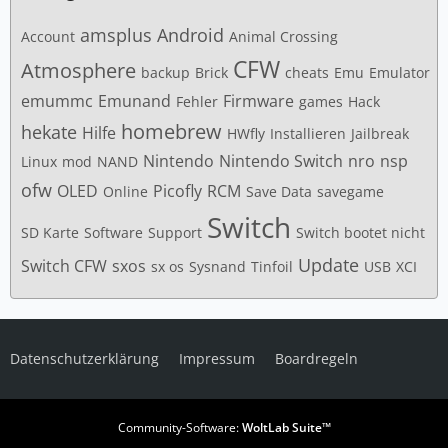
amsplus
Android
Account
Animal Crossing
CFW
Atmosphere
backup
Brick
cheats
Emu
Emulator
emummc
Emunand
Firmware
Fehler
games
Hack
homebrew
hekate
Hilfe
HWfly
Installieren
Jailbreak
Nintendo
Nintendo Switch
nro
nsp
Linux
mod
NAND
ofw
OLED
Picofly
RCM
Online
Save Data
savegame
Switch
SD Karte
Software
Support
Switch bootet nicht
Update
Switch CFW
sxos
sx os
Sysnand
Tinfoil
USB
XCI
Datenschutzerklärung
Impressum
Boardregeln
Community-Software:
WoltLab Suite™