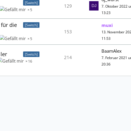
[Switch]
129
7. Oktober 2022 
5
13:23
für die
muxi
[Switch]
153
13. November 20
11:53
5
BaamAlex
ler
[Switch]
214
7. Februar 2021 
16
20:36