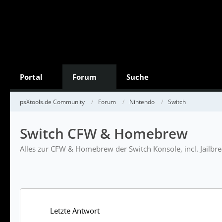
Portal
Forum
Suche
psXtools.de Community
Forum
Nintendo
Switch
Switch CFW & Homebrew
Alles zur CFW & Homebrew der Switch Konsole, incl. Jailbr
Letzte Antwort