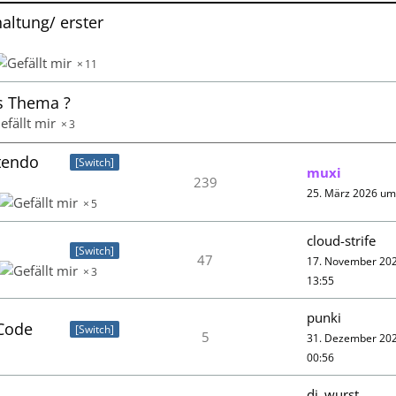
haltung/ erster
11
es Thema ?
3
tendo
[Switch]
muxi
239
25. März 2026 um
5
cloud-strife
[Switch]
47
17. November 20
3
13:55
punki
 Code
[Switch]
5
31. Dezember 20
00:56
dj_wurst