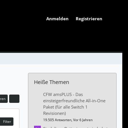
Anmelden
Registrieren
Heiße Themen
CFW amsPLUS - Das
eren
einsteigerfreundliche All-in-One
Paket (für alle Switch 1
Revisionen)
19.505 Antworten, Vor 6 Jahren
Filter