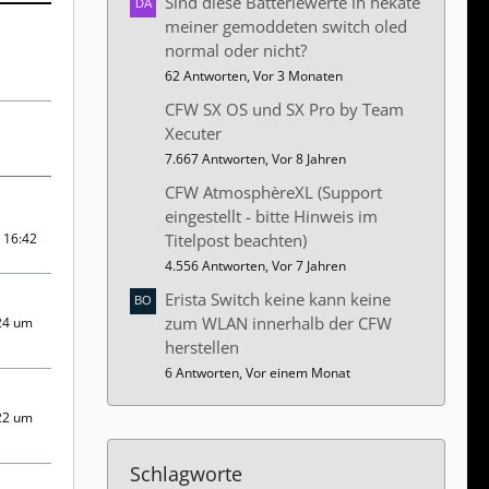
Sind diese Batteriewerte in hekate
meiner gemoddeten switch oled
normal oder nicht?
62 Antworten, Vor 3 Monaten
CFW SX OS und SX Pro by Team
Xecuter
7.667 Antworten, Vor 8 Jahren
CFW AtmosphèreXL (Support
eingestellt - bitte Hinweis im
 16:42
Titelpost beachten)
4.556 Antworten, Vor 7 Jahren
Erista Switch keine kann keine
zum WLAN innerhalb der CFW
24 um
herstellen
6 Antworten, Vor einem Monat
22 um
Schlagworte