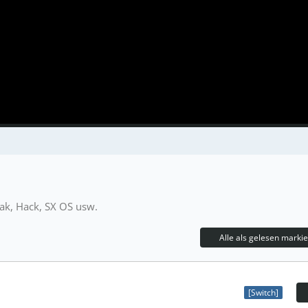
eak, Hack, SX OS usw.
Alle als gelesen marki
[Switch]