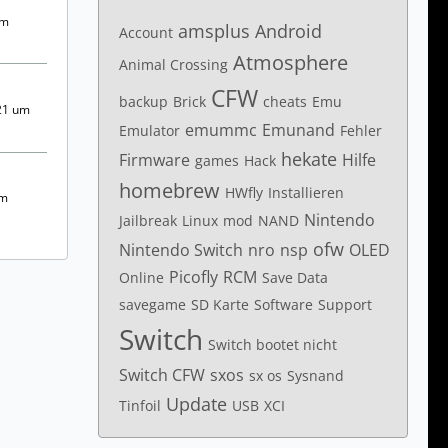
um
amsplus
Android
Account
Atmosphere
Animal Crossing
CFW
backup
Brick
cheats
Emu
21 um
emummc
Emunand
Emulator
Fehler
hekate
Firmware
Hilfe
games
Hack
homebrew
HWfly
Installieren
um
Nintendo
Jailbreak
Linux
mod
NAND
ofw
Nintendo Switch
nro
nsp
OLED
Picofly
RCM
Online
Save Data
savegame
SD Karte
Software
Support
Switch
Switch bootet nicht
Switch CFW
sxos
sx os
Sysnand
Update
Tinfoil
USB
XCI