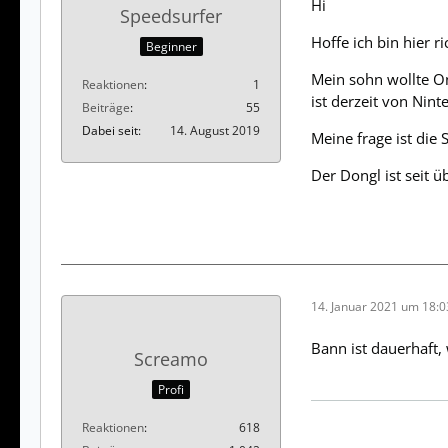
Hi
Speedsurfer
Hoffe ich bin hier ri
Beginner
Mein sohn wollte On
Reaktionen
1
ist derzeit von Nint
Beiträge
55
Dabei seit
14. August 2019
Meine frage ist die
Der Dongl ist seit 
14. Januar 2021 um 18:0
Bann ist dauerhaft,
Screamo
Profi
Reaktionen
618