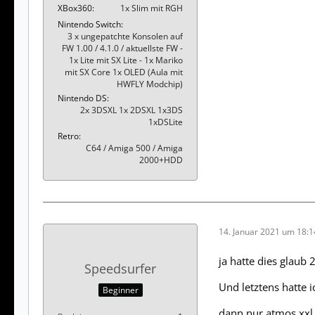
XBox360
1x Slim mit RGH
Nintendo Switch
3 x ungepatchte Konsolen auf
FW 1.00 / 4.1.0 / aktuellste FW -
1x Lite mit SX Lite - 1x Mariko
mit SX Core 1x OLED (Aula mit
HWFLY Modchip)
Nintendo DS
2x 3DSXL 1x 2DSXL 1x3DS
1xDSLite
Retro
C64 / Amiga 500 / Amiga
2000+HDD
14. Januar 2021 um 18:1
ja hatte dies glaub
Speedsurfer
Und letztens hatte 
Beginner
dann nur atmos xxl n