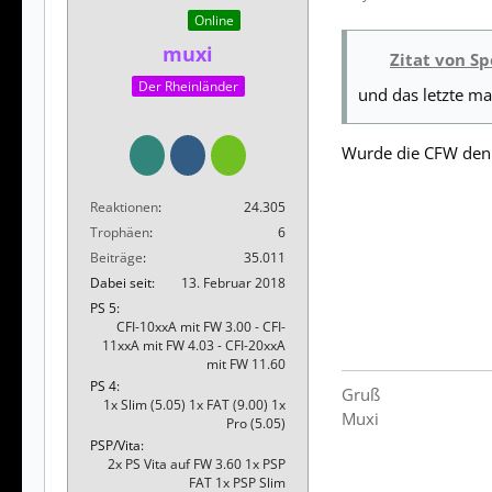
Online
muxi
Zitat von S
Der Rheinländer
und das letzte ma
Wurde die CFW den
Reaktionen
24.305
Trophäen
6
Beiträge
35.011
Dabei seit
13. Februar 2018
PS 5
CFI-10xxA mit FW 3.00 - CFI-
11xxA mit FW 4.03 - CFI-20xxA
mit FW 11.60
PS 4
Gruß
1x Slim (5.05) 1x FAT (9.00) 1x
Muxi
Pro (5.05)
PSP/Vita
2x PS Vita auf FW 3.60 1x PSP
FAT 1x PSP Slim