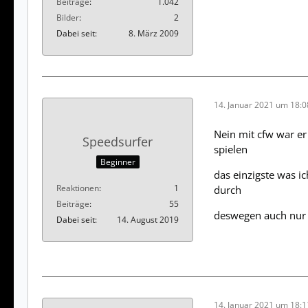
Beiträge
1.042
Bilder
2
Dabei seit
8. März 2009
14. Januar 2021 um 18:0
Nein mit cfw war er
Speedsurfer
spielen
Beginner
das einzigste was i
Reaktionen
1
durch
Beiträge
55
deswegen auch nur 
Dabei seit
14. August 2019
14. Januar 2021 um 18:1