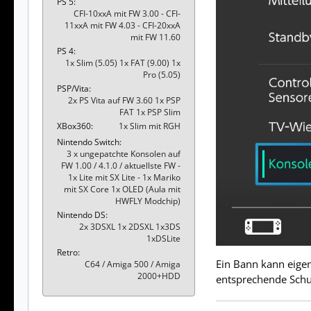
PS 5
CFI-10xxA mit FW 3.00 - CFI-
11xxA mit FW 4.03 - CFI-20xxA
mit FW 11.60
PS 4
1x Slim (5.05) 1x FAT (9.00) 1x
Pro (5.05)
PSP/Vita
2x PS Vita auf FW 3.60 1x PSP
FAT 1x PSP Slim
XBox360
1x Slim mit RGH
Nintendo Switch
3 x ungepatchte Konsolen auf
FW 1.00 / 4.1.0 / aktuellste FW -
1x Lite mit SX Lite - 1x Mariko
mit SX Core 1x OLED (Aula mit
HWFLY Modchip)
Nintendo DS
2x 3DSXL 1x 2DSXL 1x3DS
1xDSLite
Retro
Ein Bann kann eige
C64 / Amiga 500 / Amiga
2000+HDD
entsprechende Schut