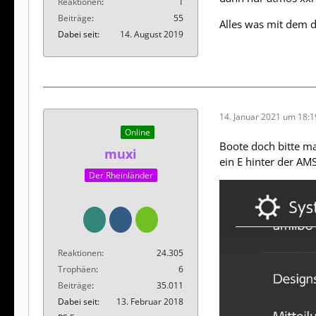
Reaktionen
1
Beiträge
55
Alles was mit dem 
Dabei seit
14. August 2019
14. Januar 2021 um 18:1
Online
Boote doch bitte ma
muxi
ein E hinter der AM
Der Rheinländer
Reaktionen
24.305
Trophäen
6
Beiträge
35.011
Dabei seit
13. Februar 2018