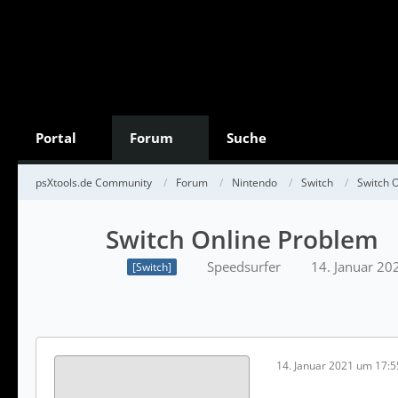
Portal
Forum
Suche
psXtools.de Community
Forum
Nintendo
Switch
Switch 
Switch Online Problem
Speedsurfer
14. Januar 2
[Switch]
14. Januar 2021 um 17:5