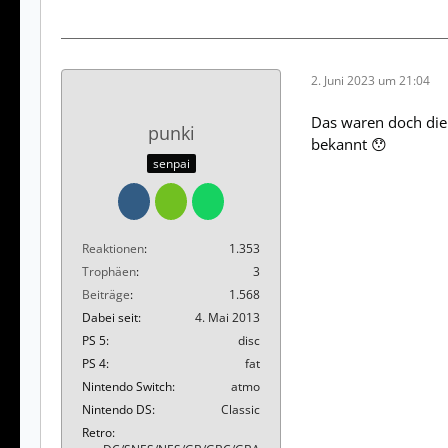
2. Juni 2023 um 21:04
Das waren doch die 
punki
bekannt 😯
senpai
Reaktionen
1.353
Trophäen
3
Beiträge
1.568
Dabei seit
4. Mai 2013
PS 5
disc
PS 4
fat
Nintendo Switch
atmo
Nintendo DS
Classic
Retro