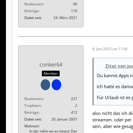
Reaktionen
40
Beiträge
119
Dabei seit
24. März 2021
8. Juni 2023 um 11:06
conker64
Zitat von p
Member
Du kannst Apps nu
Ich hatte es dama
Für Urlaub ist es
Reaktionen
227
Trophäen
2
Beiträge
412
also nicht das ich d
Dabei seit
20. Januar 2007
streamen. oder per 
sein, aber wie gesag
Wohnort
In der nähe wo es heisst: Der