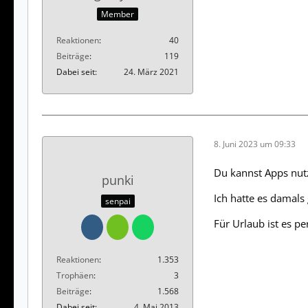
Member
Reaktionen
40
Beiträge
119
Dabei seit
24. März 2021
8. Juni 2023 um 09:33
Du kannst Apps nutz
punki
Ich hatte es damals
senpai
Für Urlaub ist es p
Reaktionen
1.353
Trophäen
3
Beiträge
1.568
Dabei seit
4. Mai 2013