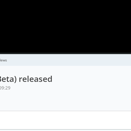
News
Beta) released
09:29