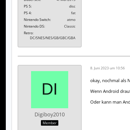
PS 5
disc
PS 4
fat
Nintendo Switch
atmo
Nintendo DS
Classic
Retro
DC/SNES/NES/GB/GBC/GBA
8. Juni 2023 um 10:56
okay, nochmal als 
Wenn Android drauf i
Oder kann man Andro
Digiboy2010
Member