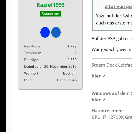
Raziel1993
Zitat von p
Soundtism
Yazu auf der Swi
auch das erste ma
Auf der PSP gab es d
Reaktionen
1.792
War gedacht, weil m
Trophäen
2
Beiträge
2.559
Steam Deck Leitfa
Dabei seit
29. November 2010
Wohnort
Bochum
hier
PS 3
Cech 2504b
Windows auf dem S
hier
Hauptrechner:
CPU
: I7 12700K
Gra