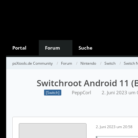
Portal
Forum
Suche
psXtools.de Community
Forum
Nintendo
Switch
Switch 
Switchroot Android 11 (
PeppCorl
2. Juni 2023 um 
[Switch]
2. Juni 2023 um 20:58