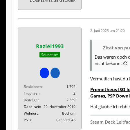
DC/SNES/NES/GB/GBC/GBA
2. Juni 2023 um 21:20
Raziel1993
Zitat von p
Soundtism
Das waren doch di
nicht bekannt 😯
Vermutlich hast du 
Reaktionen
1.792
Prometheus ISO lo
Trophäen
2
Games, PSP Down
Beiträge
2.559
Hat glaube ich ehh n
Dabei seit
29. November 2010
Wohnort
Bochum
PS 3
Cech 2504b
Steam Deck Leitfa