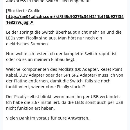
Aliexpress in meine Switch Oled eingebaut.
[Blockierte Grafik:
https://ae01.alicdn.com/kf/S45c90276c34f4211bf16b927f34
16327w.jpg
]
Leider springt die Switch überhaupt nicht mehr an und die
LEDs vom Picofly sind aus. Man hört nur noch ein
elektrisches Summen.
Nun wollte ich testen, ob der komplette Switch kaputt ist
oder ob es an meinem Einbau liegt.
Welche Komponenten des Modkits (D0 Adapter, Reset Point
Kabel, 3.3V Adapter oder der SP1,SP2 Adapter) muss ich von
der Platine entfernen, damit die Switch, falls sie noch
funktioniert, wieder ohne Picofly startet?
Der Picofly selbst blinkt, wenn man ihn per USB verbindet.
Ich habe die 2.67 installiert, da die LEDs sonst auch per USB
nicht funktioniert haben.
Vielen Dank im Voraus für eure Antworten.