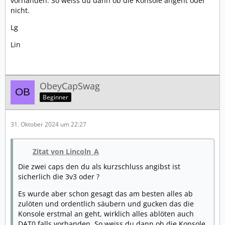
vorhanden. So weiss du dann ob die Konsole angeht oder
nicht.
Lg
Lin
ObeyCapSwag
Beginner
31. Oktober 2024 um 22:27
Zitat von Lincoln_A
Die zwei caps den du als kurzschluss angibst ist
sicherlich die 3v3 oder ?
Es wurde aber schon gesagt das am besten alles ab
zulöten und ordentlich säubern und gucken das die
Konsole erstmal an geht, wirklich alles ablöten auch
DAT0 falls vorhanden. So weiss du dann ob die Konsole