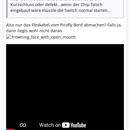
Kurzschluss oder defekt...wenn der Chip falsch
eingebaut wäre müsste die Switch normal starten...
Also nur das Flexkabel vom Picofly Bord abmachen? Falls ja,
dann liegts wohl nicht daran